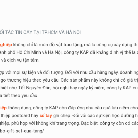
I TÁC TIN CẬY TẠI TP.HCM VÀ HÀ NỘI
nghiệp
không chỉ là món đồ vật trao tặng, mà là công cụ xây dựng thư
 Thành phố Hồ Chí Minh và Hà Nội, công ty KAP đã khẳng định vị thế l
và dịch vụ tận tâm.
 với mọi sự kiện và đối tượng. Đối với nhu cầu hàng ngày, doanh n
n logo thương hiệu theo yêu cầu. Các sản phẩm này không chỉ có giá 
 biệt như Tết Nguyên Đán, hội nghị hay ngày kỷ niệm, công ty KAP cun
 tiết theo yêu cầu.
iệp
thông dụng, công ty KAP còn đáp ứng nhu cầu quà lưu niệm cho n
 thiệp postcard hay
sổ tay
ghi chép. Đối với các sự kiện học đường h
hiệp, phù hợp với không khí trang trọng. Đặc biệt, công ty còn có các
bo-gift-set-qua-tang/