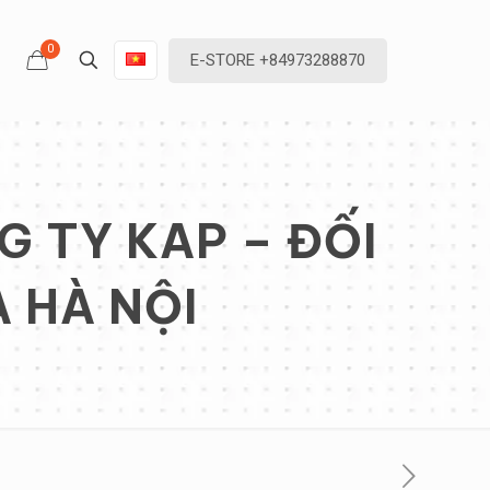
0
E-STORE +84973288870
 TY KAP – ĐỐI
À HÀ NỘI