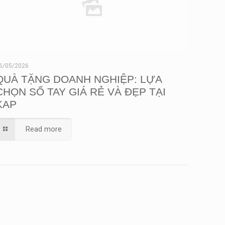
6/05/2026
QUÀ TẶNG DOANH NGHIỆP: LỰA
CHỌN SỔ TAY GIÁ RẺ VÀ ĐẸP TẠI
KAP
Read more