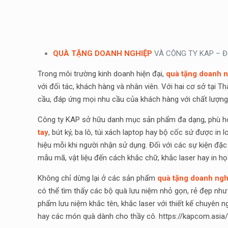
QUÀ TẶNG DOANH NGHIỆP
VÀ CÔNG TY KAP – ĐỐ
Trong môi trường kinh doanh hiện đại,
quà tặng doanh 
với đối tác, khách hàng và nhân viên. Với hai cơ sở tại
cầu, đáp ứng mọi nhu cầu của khách hàng với chất lượng 
Công ty KAP sở hữu danh mục sản phẩm đa dạng, phù hợp
tay
, bút ký, ba lô, túi xách laptop hay bộ cốc sứ được i
hiệu mỗi khi người nhận sử dụng. Đối với các sự kiện đặc
mẫu mã, vật liệu đến cách khắc chữ, khắc laser hay in họa
Không chỉ dừng lại ở các sản phẩm
quà tặng doanh ngh
có thể tìm thấy các bộ quà lưu niệm nhỏ gọn, rẻ đẹp như
phẩm lưu niệm khắc tên, khắc laser với thiết kế chuyên ng
hay các món quà dành cho thầy cô. https://kapcom.asia/