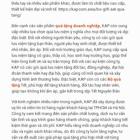
thêu tay và nhiều sản phẩm khác, được làm từ chất liệu cao cấp,
thiết kế hiện đại và tinh tế. https://kapcom.asia/bo-gift-set-qua-
tang/
Bên cạnh các sản phẩm
quà tặng doanh nghiệp
, KAP còn cung
cấp nhiều lựa chọn quà lưu niệm ý nghĩa cho mọi đối tượng và dịp
đặc biệt. Đối với những người thân yêu, công ty có các gói quà
lưu niệm tặng bạn thân, người yêu hay sinh nhật, được thiết kế
nhỏ nhắn, ấm áp. Đối với môi trường giáo dục, KAP cung cấp quà
lưu niệm tặng cô giáo, thầy cô, học sinh hay trường học, giúp thể
hiện lòng biết ơn và sự trân trọng. Đối với các sự kiện công ty,
KAP có các gói quà lưu niệm tặng đối tác, đồng nghiệp, đại hội
đoàn thanh niên hay đại hội, giúp củng cố mối quan hệ và xây
dựng hình ảnh thương hiệu. Đặc biệt, KAP còn có các
Bộ quà
tặng
Tết, phù hợp để tặng khách hàng, đối tác hay nhân viên,
giúp tạo không khí ấm áp, gắn kết trong dịp Tết Nguyên Đán.
Với kinh nghiệm nhiều năm trong ngành, KAP đã xây dựng được
uy tín và niềm tin từ hàng ngàn khách hàng tại TPHCM và Hà Nội.
Công ty cam kết mang đến sản phẩm chất lượng, dịch vụ tư vấn
tận tình và quy trình giao hàng nhanh chóng, giúp khách hàng tiết
kiệm thời gian và chi phí. KAP hiểu rằng mỗi doanh nghiệp có nhu
cầu và ngân sách khác nhau, do đó công ty luôn lắng nghe, tư
vấn và đề xuất các giải pháp quà tặng phù hợp nhất với từng