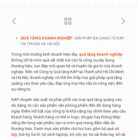
QUÀ TẶNG DOANH NGHIỆP
: GIẢI PHÁP ĐA DẠNG TỪ KAP
TẠI TPHCM VÀ HÀ NỘI
Trong môi trường kinh doanh hiện đại,
quà tặng doanh nghiệp
không chỉ là món quà vật chất mà còn là công cụ xây dựng
thương hiệu, vun đắp mối quan hệ và truyền tải giá trị của doanh
nghiệp. Đến với Công ty Quà tặng KAP tại Thành phố Hồ Chí Minh
và Hà Nội, doanh nghiệp có thể tìm thấy mọi giải pháp quà tặng
quảng cáo theo yêu cầu, đáp ứng mọi nhu cầu từ công việc đến
sự riêng tư.
KAP chuyên sản xuất và phân phối các loại quà tặng quảng cáo
đa dạng, từ các sản phẩm văn phòng phẩm đến đồ dùng hàng
ngày. Điểm nổi bật của công ty là khả năng tùy chỉnh theo yêu cầu
khách hàng: khách hàng có thể in logo, slogan hay thông điệp
riêng lên từng sản phẩm, tạo ra món quà mang đậm dấu ấn
thương hiệu. Danh mục sản phẩm chủ lực bao gồm bộ quà
sổ
tay
, bút ký, ba lô, túi xách laptop, bộ cốc sứ, túi vải thêu tay, sổ vải