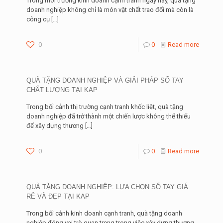
Trong môi trường kinh doanh cạnh tranh ngày nay, quà tặng
doanh nghiệp không chỉ là món vật chất trao đổi mà còn là
công cụ
[…]
0
0
Read more
QUÀ TẶNG DOANH NGHIỆP VÀ GIẢI PHÁP SỔ TAY
CHẤT LƯỢNG TẠI KAP
Trong bối cảnh thị trường cạnh tranh khốc liệt, quà tặng
doanh nghiệp đã trở thành một chiến lược không thể thiếu
để xây dựng thương
[…]
0
0
Read more
QUÀ TẶNG DOANH NGHIỆP: LỰA CHỌN SỔ TAY GIÁ
RẺ VÀ ĐẸP TẠI KAP
Trong bối cảnh kinh doanh cạnh tranh, quà tặng doanh
nghiệp đóng vai trò quan trọng trong việc xây dựng thương