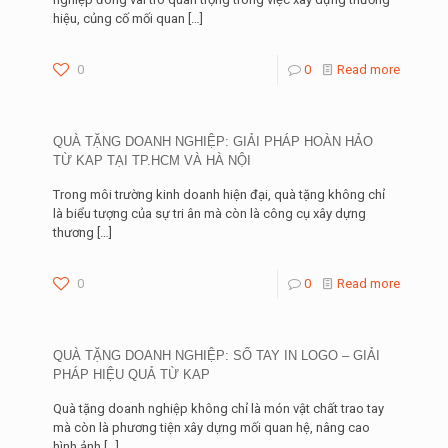
hiệu, củng cố mối quan
[…]
0
0
Read more
QUÀ TẶNG DOANH NGHIỆP: GIẢI PHÁP HOÀN HẢO
TỪ KAP TẠI TP.HCM VÀ HÀ NỘI
Trong môi trường kinh doanh hiện đại, quà tặng không chỉ
là biểu tượng của sự tri ân mà còn là công cụ xây dựng
thương
[…]
0
0
Read more
QUÀ TẶNG DOANH NGHIỆP: SỔ TAY IN LOGO – GIẢI
PHÁP HIỆU QUẢ TỪ KAP
Quà tặng doanh nghiệp không chỉ là món vật chất trao tay
mà còn là phương tiện xây dựng mối quan hệ, nâng cao
hình ảnh
[…]