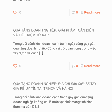
0
0
Read more
QUÀ TẶNG DOANH NGHIỆP: GIẢI PHÁP TOÀN DIỆN
VÀ TIẾT KIỆM TỪ KAP
Trong bối cảnh kinh doanh cạnh tranh ngày càng gay gắt,
quà tặng doanh nghiệp đóng vai trò quan trọng trong việc
xây dựng và củng
[…]
0
0
Read more
QUÀ TẶNG DOANH NGHIỆP: ĐỊA CHỈ Sản Xuất Sổ TAY
GIÁ RẺ UY TÍN TẠI TP.HCM VÀ HÀ NỘI
Trong bối cảnh kinh doanh cạnh tranh gay gắt, quà tặng
doanh nghiệp không chỉ là món vật chất mang tính hình
thức mà còn là
[…]