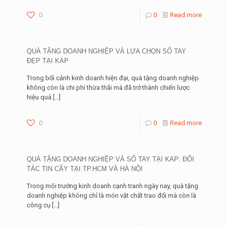
0
0
Read more
QUÀ TẶNG DOANH NGHIỆP VÀ LỰA CHỌN SỔ TAY
ĐẸP TẠI KAP
Trong bối cảnh kinh doanh hiện đại, quà tặng doanh nghiệp
không còn là chi phí thừa thãi mà đã trở thành chiến lược
hiệu quả
[…]
0
0
Read more
QUÀ TẶNG DOANH NGHIỆP VÀ SỔ TAY TẠI KAP: ĐỐI
TÁC TIN CẬY TẠI TP.HCM VÀ HÀ NỘI
Trong môi trường kinh doanh cạnh tranh ngày nay, quà tặng
doanh nghiệp không chỉ là món vật chất trao đổi mà còn là
công cụ
[…]