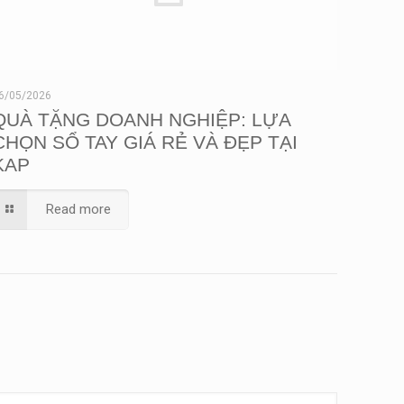
6/05/2026
QUÀ TẶNG DOANH NGHIỆP: LỰA
CHỌN SỔ TAY GIÁ RẺ VÀ ĐẸP TẠI
KAP
Read more