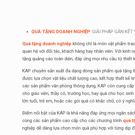
QUÀ TẶNG DOANH NGHIỆP
: GIẢI PHÁP GẮN KẾ
Quà tặng doanh nghiệp
không chỉ là món vật phẩm trao 
quan hệ với đối tác, khách hàng hay nhân viên. Với kinh 
tặng quảng cáo toàn diện, đáp ứng mọi nhu cầu từ thiết 
KAP chuyên sản xuất đa dạng dòng sản phẩm quà tặng t
được lựa chọn vật liệu chất lượng cao, kết hợp thiết kế 
các sản phẩm văn phòng thông dụng, KAP còn cung cấp c
cho giáo viên, thầy cô, trường học, hay quà cho học sinh
lớn tuổi, trẻ em, hoặc các gói quà có khắc chữ, có ý nghĩ
Điểm nổi bật của KAP là khả năng đáp ứng mọi ngân sách
cùng các sản phẩm cao cấp cho các chương trình
quà t
nghiệp dễ dàng lựa chọn món quà phù hợp với từng dịp đặ