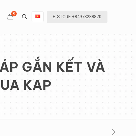
0
E-STORE +84973288870
HÁP GẮN KẾT VÀ
QUA KAP