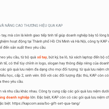
T VÀ NÂNG CAO THƯƠNG HIỆU QUA KAP
tay, mà còn là kênh giao tiếp tinh tế giúp doanh nghiệp bày tỏ lòng 
nghiệm hoạt động tại Thành phố Hồ Chí Minh và Hà Nội, công ty KAP đ
kế đến sản xuất theo yêu cầu.
heo yêu cầu, từ bộ quà
sổ tay
, bút ký, ba lô, túi xách laptop đến bộ 
tinh tế, có thể tùy chỉnh in logo, slogan hay thông điệp riêng của do
ác gói quà lưu niệm đa dạng cho mọi đối tượng: từ quà lưu niệm ch
 tiểu học, cấp 2, sinh viên. Đối với các đối tượng đặc thù, KAP còn 
a theo yêu cầu.
 và nhu cầu khác nhau. Công ty cung cấp các gói quà lưu niệm dưới
ặng doanh nghiệp
lớn. Đặc biệt, KAP còn có các gói quà lưu niệm ch
c biệt. https://kapcom.asia/bo-gift-set-qua-tang/