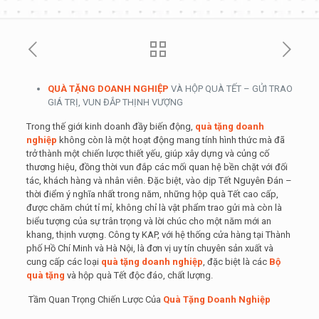
QUÀ TẶNG DOANH NGHIỆP
VÀ HỘP QUÀ TẾT – GỬI TRAO
GIÁ TRỊ, VUN ĐẮP THỊNH VƯỢNG
Trong thế giới kinh doanh đầy biến động,
quà tặng doanh
nghiệp
không còn là một hoạt động mang tính hình thức mà đã
trở thành một chiến lược thiết yếu, giúp xây dựng và củng cố
thương hiệu, đồng thời vun đắp các mối quan hệ bền chặt với đối
tác, khách hàng và nhân viên. Đặc biệt, vào dịp Tết Nguyên Đán –
thời điểm ý nghĩa nhất trong năm, những hộp quà Tết cao cấp,
được chăm chút tỉ mỉ, không chỉ là vật phẩm trao gửi mà còn là
biểu tượng của sự trân trọng và lời chúc cho một năm mới an
khang, thịnh vượng. Công ty KAP, với hệ thống cửa hàng tại Thành
phố Hồ Chí Minh và Hà Nội, là đơn vị uy tín chuyên sản xuất và
cung cấp các loại
quà tặng doanh nghiệp
, đặc biệt là các
Bộ
quà tặng
và hộp quà Tết độc đáo, chất lượng.
Tầm Quan Trọng Chiến Lược Của
Quà Tặng Doanh Nghiệp