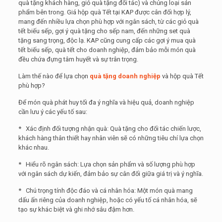
quà tặng khách hàng, giỏ quà tặng đối tác) và chủng loại sản
phẩm bên trong. Giá hộp quà Tết tại KAP được cân đối hợp lý,
mang đến nhiều lựa chọn phù hợp với ngân sách, từ các giỏ quà
tết biếu sếp, gợi ý quà tặng cho sếp nam, đến những set quà
tặng sang trọng, độc lạ. KAP cũng cung cấp các gợi ý mua quà
tết biếu sếp, quà tết cho doanh nghiệp, đảm bảo mỗi món quà
đều chứa đựng tâm huyết và sự trân trọng.
Làm thế nào để lựa chọn
quà tặng doanh nghiệp
và hộp quà Tết
phù hợp?
Để món quà phát huy tối đa ý nghĩa và hiệu quả, doanh nghiệp
cần lưu ý các yếu tố sau:
* Xác định đối tượng nhận quà: Quà tặng cho đối tác chiến lược,
khách hàng thân thiết hay nhân viên sẽ có những tiêu chí lựa chọn
khác nhau.
* Hiểu rõ ngân sách: Lựa chọn sản phẩm và số lượng phù hợp
với ngân sách dự kiến, đảm bảo sự cân đối giữa giá trị và ý nghĩa.
* Chú trọng tính độc đáo và cá nhân hóa: Một món quà mang
dấu ấn riêng của doanh nghiệp, hoặc có yếu tố cá nhân hóa, sẽ
tạo sự khác biệt và ghi nhớ sâu đậm hơn.