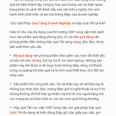
quà kỷ niệm thành lập công ty, hay quà mừng các sự kiện quan
trọng khác là cách để đánh dấu các cột mốc ý nghĩa, tôn vinh
hành trình phát triển và lan tỏa thông điệp của doanh nghiệp.
Các Giải Pháp
Quà Tặng Doanh Nghiệp
và Hộp Quà Tết tại KAP
Hiểu rõ nhu cầu đa dạng của thị trường, KAP cung cấp một danh
mục sản phẩm quà tặng phong phú, từ các
Bộ quà tặng
văn
phòng phẩm đến những hộp quà Tết sang trọng, độc đáo, được
sản xuất theo yêu cầu.
*
Bộ quà tặng
văn phòng phẩm: Bao gồm các món đồ thiết yếu
và hữu ích như
sổ tay
, bút ký, ba lô, túi xách laptop. Những sản
phẩm này, khi được in ấn logo hoặc thông điệp riêng, trở thành
công cụ quảng bá hiệu quả và là món quà thiết thực cho đối tác,
nhân viên.
* Sản phẩm thủ công tinh xảo: Túi vải thêu tay, sổ vải thêu tay là
những lựa chọn độc đáo, mang đậm giá trị nghệ thuật và sự tỉ mỉ.
Chúng không chỉ thể hiện gu thẩm mỹ tinh tế của người tặng mà
còn mang lại sự khác biệt so với các món quà thông thường.
* Hộp quà Tết cao cấp: KAP cung cấp các giải pháp hộp quà
Lịch Tết
đa dạng về kiểu dáng (hộp gỗ, hộp giấy cao cấp, giỏ