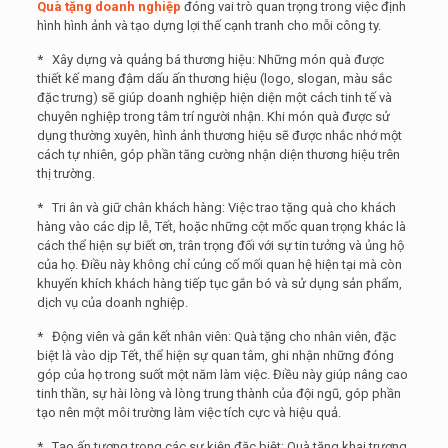
Quà tặng doanh nghiệp
đóng vai trò quan trọng trong việc định
hình hình ảnh và tạo dựng lợi thế cạnh tranh cho mỗi công ty.
* Xây dựng và quảng bá thương hiệu: Những món quà được
thiết kế mang đậm dấu ấn thương hiệu (logo, slogan, màu sắc
đặc trưng) sẽ giúp doanh nghiệp hiện diện một cách tinh tế và
chuyên nghiệp trong tâm trí người nhận. Khi món quà được sử
dụng thường xuyên, hình ảnh thương hiệu sẽ được nhắc nhớ một
cách tự nhiên, góp phần tăng cường nhận diện thương hiệu trên
thị trường.
* Tri ân và giữ chân khách hàng: Việc trao tặng quà cho khách
hàng vào các dịp lễ, Tết, hoặc những cột mốc quan trọng khác là
cách thể hiện sự biết ơn, trân trọng đối với sự tin tưởng và ủng hộ
của họ. Điều này không chỉ củng cố mối quan hệ hiện tại mà còn
khuyến khích khách hàng tiếp tục gắn bó và sử dụng sản phẩm,
dịch vụ của doanh nghiệp.
* Động viên và gắn kết nhân viên: Quà tặng cho nhân viên, đặc
biệt là vào dịp Tết, thể hiện sự quan tâm, ghi nhận những đóng
góp của họ trong suốt một năm làm việc. Điều này giúp nâng cao
tinh thần, sự hài lòng và lòng trung thành của đội ngũ, góp phần
tạo nên một môi trường làm việc tích cực và hiệu quả.
* Tạo ấn tượng trong các sự kiện đặc biệt: Quà tặng khai trương,