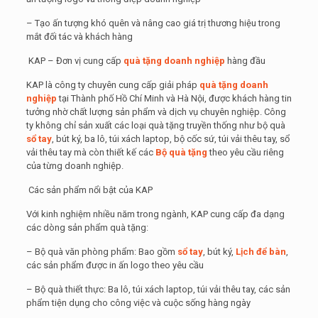
– Tạo ấn tượng khó quên và nâng cao giá trị thương hiệu trong
mắt đối tác và khách hàng
KAP – Đơn vị cung cấp
quà tặng doanh nghiệp
hàng đầu
KAP là công ty chuyên cung cấp giải pháp
quà tặng doanh
nghiệp
tại Thành phố Hồ Chí Minh và Hà Nội, được khách hàng tin
tưởng nhờ chất lượng sản phẩm và dịch vụ chuyên nghiệp. Công
ty không chỉ sản xuất các loại quà tặng truyền thống như bộ quà
sổ tay
, bút ký, ba lô, túi xách laptop, bộ cốc sứ, túi vải thêu tay, sổ
vải thêu tay mà còn thiết kế các
Bộ quà tặng
theo yêu cầu riêng
của từng doanh nghiệp.
Các sản phẩm nổi bật của KAP
Với kinh nghiệm nhiều năm trong ngành, KAP cung cấp đa dạng
các dòng sản phẩm quà tặng:
– Bộ quà văn phòng phẩm: Bao gồm
sổ tay
, bút ký,
Lịch để bàn
,
các sản phẩm được in ấn logo theo yêu cầu
– Bộ quà thiết thực: Ba lô, túi xách laptop, túi vải thêu tay, các sản
phẩm tiện dụng cho công việc và cuộc sống hàng ngày