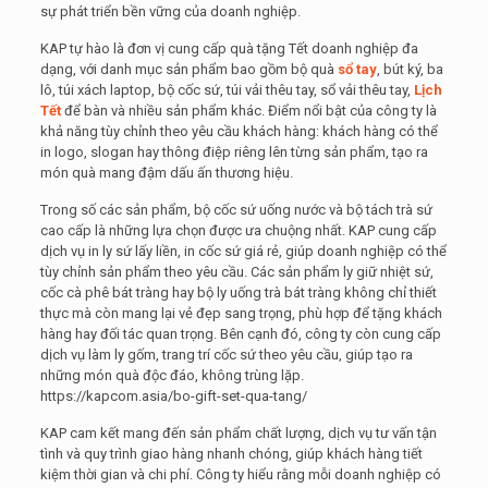
sự phát triển bền vững của doanh nghiệp.
KAP tự hào là đơn vị cung cấp quà tặng Tết doanh nghiệp đa
dạng, với danh mục sản phẩm bao gồm bộ quà
sổ tay
, bút ký, ba
lô, túi xách laptop, bộ cốc sứ, túi vải thêu tay, sổ vải thêu tay,
Lịch
Tết
để bàn và nhiều sản phẩm khác. Điểm nổi bật của công ty là
khả năng tùy chỉnh theo yêu cầu khách hàng: khách hàng có thể
in logo, slogan hay thông điệp riêng lên từng sản phẩm, tạo ra
món quà mang đậm dấu ấn thương hiệu.
Trong số các sản phẩm, bộ cốc sứ uống nước và bộ tách trà sứ
cao cấp là những lựa chọn được ưa chuộng nhất. KAP cung cấp
dịch vụ in ly sứ lấy liền, in cốc sứ giá rẻ, giúp doanh nghiệp có thể
tùy chỉnh sản phẩm theo yêu cầu. Các sản phẩm ly giữ nhiệt sứ,
cốc cà phê bát tràng hay bộ ly uống trà bát tràng không chỉ thiết
thực mà còn mang lại vẻ đẹp sang trọng, phù hợp để tặng khách
hàng hay đối tác quan trọng. Bên cạnh đó, công ty còn cung cấp
dịch vụ làm ly gốm, trang trí cốc sứ theo yêu cầu, giúp tạo ra
những món quà độc đáo, không trùng lặp.
https://kapcom.asia/bo-gift-set-qua-tang/
KAP cam kết mang đến sản phẩm chất lượng, dịch vụ tư vấn tận
tình và quy trình giao hàng nhanh chóng, giúp khách hàng tiết
kiệm thời gian và chi phí. Công ty hiểu rằng mỗi doanh nghiệp có