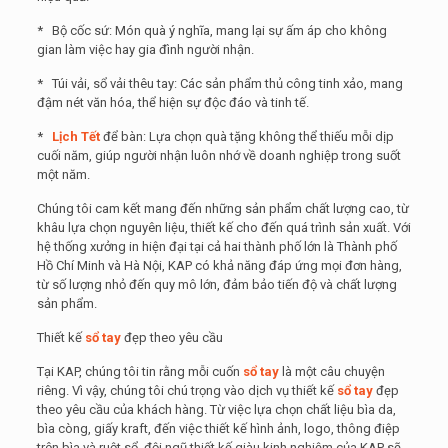
* Bộ cốc sứ: Món quà ý nghĩa, mang lại sự ấm áp cho không
gian làm việc hay gia đình người nhận.
* Túi vải, sổ vải thêu tay: Các sản phẩm thủ công tinh xảo, mang
đậm nét văn hóa, thể hiện sự độc đáo và tinh tế.
*
Lịch Tết
để bàn: Lựa chọn quà tặng không thể thiếu mỗi dịp
cuối năm, giúp người nhận luôn nhớ về doanh nghiệp trong suốt
một năm.
Chúng tôi cam kết mang đến những sản phẩm chất lượng cao, từ
khâu lựa chọn nguyên liệu, thiết kế cho đến quá trình sản xuất. Với
hệ thống xưởng in hiện đại tại cả hai thành phố lớn là Thành phố
Hồ Chí Minh và Hà Nội, KAP có khả năng đáp ứng mọi đơn hàng,
từ số lượng nhỏ đến quy mô lớn, đảm bảo tiến độ và chất lượng
sản phẩm.
Thiết kế
sổ tay
đẹp theo yêu cầu
Tại KAP, chúng tôi tin rằng mỗi cuốn
sổ tay
là một câu chuyện
riêng. Vì vậy, chúng tôi chú trọng vào dịch vụ thiết kế
sổ tay
đẹp
theo yêu cầu của khách hàng. Từ việc lựa chọn chất liệu bìa da,
bìa còng, giấy kraft, đến việc thiết kế hình ảnh, logo, thông điệp
trên bìa và ruột sổ, đội ngũ thiết kế giàu kinh nghiệm của KAP sẽ