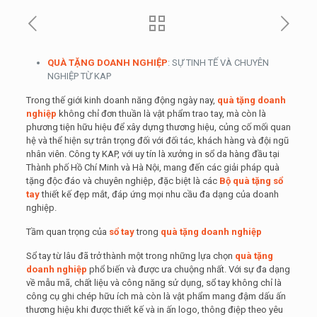
QUÀ TẶNG DOANH NGHIỆP
: SỰ TINH TẾ VÀ CHUYÊN
NGHIỆP TỪ KAP
Trong thế giới kinh doanh năng động ngày nay,
quà tặng doanh
nghiệp
không chỉ đơn thuần là vật phẩm trao tay, mà còn là
phương tiện hữu hiệu để xây dựng thương hiệu, củng cố mối quan
hệ và thể hiện sự trân trọng đối với đối tác, khách hàng và đội ngũ
nhân viên. Công ty KAP, với uy tín là xưởng in sổ da hàng đầu tại
Thành phố Hồ Chí Minh và Hà Nội, mang đến các giải pháp quà
tặng độc đáo và chuyên nghiệp, đặc biệt là các
Bộ quà tặng
sổ
tay
thiết kế đẹp mắt, đáp ứng mọi nhu cầu đa dạng của doanh
nghiệp.
Tầm quan trọng của
sổ tay
trong
quà tặng doanh nghiệp
Sổ tay từ lâu đã trở thành một trong những lựa chọn
quà tặng
doanh nghiệp
phổ biến và được ưa chuộng nhất. Với sự đa dạng
về mẫu mã, chất liệu và công năng sử dụng, sổ tay không chỉ là
công cụ ghi chép hữu ích mà còn là vật phẩm mang đậm dấu ấn
thương hiệu khi được thiết kế và in ấn logo, thông điệp theo yêu