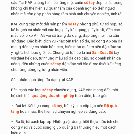
cầu. Tại KAP, chúng tôi hiểu rằng một cuốn
sổ tay
đẹp, chất lượng
không chỉ thể hiện sự quan tâm của doanh nghiệp đến người
nhận mà còn góp phần nâng tầm hình ảnh chuyên nghiệp, tinh tế.
KAP cung cấp một dải sản phẩm
sổ tay
phong phú, từ sổ họp, sổ
kế hoạch cá nhân với các loại giấy kẻ ngang, giấy kraft, đến các
mẫu sổ lò xo A4, A5 với số trang đa dạng, đáp ứng mọi nhu cầu
sử dụng. Đặc biệt, dịch vụ khắc tên trên sổ da, sổ còng A5 bìa da
mang đến sự cá nhân hóa cao, biến món quà trở nên độc đáo và
ý nghĩa hơn bao giờ hết. Chúng tôi tự hào là nơi
Sản Xuất Sổ
tay
với thiết kế đẹp, từ những mẫu sổ da cao cấp, sổ doanh nhân đa
năng, đến những cuốn
sổ tay
độc đáo với bìa được thiết kế riêng
cho từng công ty, từng nhân viên.
Sản phẩm quà tặng đa dạng tại KAP
Bên cạnh các loại
sổ tay
chuyên dụng, KAP còn mang đến một
hệ sinh thái
quà tặng doanh nghiệp
toàn diện, bao gồm:
* Bút ký: Kết hợp cùng
sổ tay
, bút ký cao cấp tạo nên
Bộ quà
tặng
hoàn hảo, thể hiện sự chuyên nghiệp và đẳng cấp.
* Ba lô, túi xách laptop: Những vật dụng thiết thực, hữu ích cho
công việc và cuộc sống, giúp quảng bá thương hiệu một cách
hiệu quả.