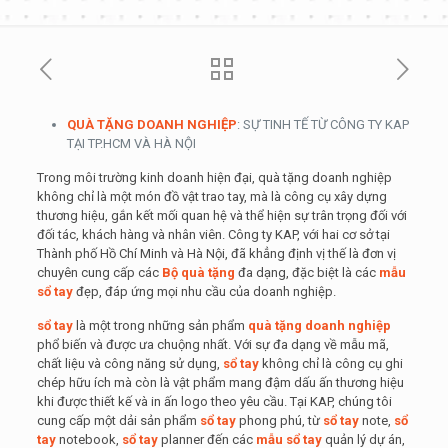
QUÀ TẶNG DOANH NGHIỆP
: SỰ TINH TẾ TỪ CÔNG TY KAP
TẠI TP.HCM VÀ HÀ NỘI
Trong môi trường kinh doanh hiện đại, quà tặng doanh nghiệp
không chỉ là một món đồ vật trao tay, mà là công cụ xây dựng
thương hiệu, gắn kết mối quan hệ và thể hiện sự trân trọng đối với
đối tác, khách hàng và nhân viên. Công ty KAP, với hai cơ sở tại
Thành phố Hồ Chí Minh và Hà Nội, đã khẳng định vị thế là đơn vị
chuyên cung cấp các
Bộ quà tặng
đa dạng, đặc biệt là các
mẫu
sổ tay
đẹp, đáp ứng mọi nhu cầu của doanh nghiệp.
sổ tay
là một trong những sản phẩm
quà tặng doanh nghiệp
phổ biến và được ưa chuộng nhất. Với sự đa dạng về mẫu mã,
chất liệu và công năng sử dụng,
sổ tay
không chỉ là công cụ ghi
chép hữu ích mà còn là vật phẩm mang đậm dấu ấn thương hiệu
khi được thiết kế và in ấn logo theo yêu cầu. Tại KAP, chúng tôi
cung cấp một dải sản phẩm
sổ tay
phong phú, từ
sổ tay
note,
sổ
tay
notebook,
sổ tay
planner đến các
mẫu sổ tay
quản lý dự án,