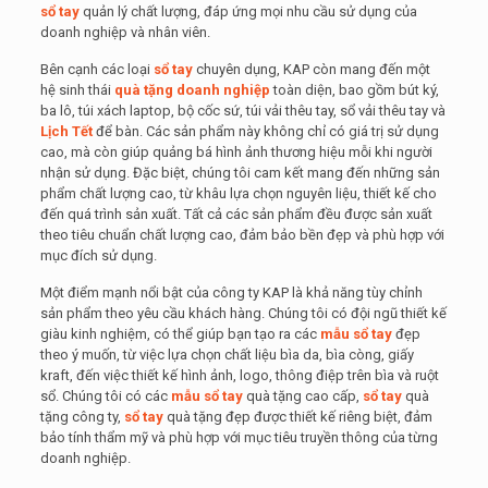
sổ tay
quản lý chất lượng, đáp ứng mọi nhu cầu sử dụng của
doanh nghiệp và nhân viên.
Bên cạnh các loại
sổ tay
chuyên dụng, KAP còn mang đến một
hệ sinh thái
quà tặng doanh nghiệp
toàn diện, bao gồm bút ký,
ba lô, túi xách laptop, bộ cốc sứ, túi vải thêu tay, sổ vải thêu tay và
Lịch Tết
để bàn. Các sản phẩm này không chỉ có giá trị sử dụng
cao, mà còn giúp quảng bá hình ảnh thương hiệu mỗi khi người
nhận sử dụng. Đặc biệt, chúng tôi cam kết mang đến những sản
phẩm chất lượng cao, từ khâu lựa chọn nguyên liệu, thiết kế cho
đến quá trình sản xuất. Tất cả các sản phẩm đều được sản xuất
theo tiêu chuẩn chất lượng cao, đảm bảo bền đẹp và phù hợp với
mục đích sử dụng.
Một điểm mạnh nổi bật của công ty KAP là khả năng tùy chỉnh
sản phẩm theo yêu cầu khách hàng. Chúng tôi có đội ngũ thiết kế
giàu kinh nghiệm, có thể giúp bạn tạo ra các
mẫu sổ tay
đẹp
theo ý muốn, từ việc lựa chọn chất liệu bìa da, bìa còng, giấy
kraft, đến việc thiết kế hình ảnh, logo, thông điệp trên bìa và ruột
sổ. Chúng tôi có các
mẫu sổ tay
quà tặng cao cấp,
sổ tay
quà
tặng công ty,
sổ tay
quà tặng đẹp được thiết kế riêng biệt, đảm
bảo tính thẩm mỹ và phù hợp với mục tiêu truyền thông của từng
doanh nghiệp.