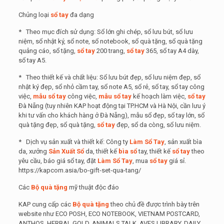
Chủng loại
sổ tay
đa dạng
* Theo mục đích sử dụng: Sổ lớn ghi chép, sổ lưu bút, sổ lưu
niệm, sổ nhật ký, sổ note, sổ notebook, sổ quà tặng, sổ quà tặng
quảng cáo, sổ tặng,
sổ tay
200 trang,
sổ tay
365, sổ tay A4 dày,
sổ tay A5.
* Theo thiết kế và chất liệu: Sổ lưu bút đẹp, sổ lưu niệm đẹp, sổ
nhật ký đẹp, sổ nhỏ cầm tay, sổ note A5, sổ rẻ, sổ tay, sổ tay công
việc,
mẫu sổ tay
công việc,
mẫu sổ tay
kế hoạch làm việc,
sổ tay
Đà Nẵng (tuy nhiên KAP hoạt động tại TP.HCM và Hà Nội, cần lưu ý
khi tư vấn cho khách hàng ở Đà Nẵng), mẫu sổ đẹp, sổ tay lớn, sổ
quà tặng đẹp, sổ quà tặng,
sổ tay
đẹp, sổ da còng, sổ lưu niệm.
* Dịch vụ sản xuất và thiết kế: Công ty
Làm Sổ Tay
, sản xuất bìa
da, xưởng
Sản Xuất Sổ
da, thiết kế
bìa sổ
tay, thiết kế
sổ tay
theo
yêu cầu, báo giá sổ tay, đặt
Làm Sổ Tay
, mua
sổ tay
giá sỉ.
https://kapcom.asia/bo-gift-set-qua-tang/
Các
Bộ quà tặng
mỹ thuật độc đáo
KAP cung cấp các
Bộ quà tặng
theo chủ đề được trình bày trên
website như ECO POSH, ECO NOTEBOOK, VIETNAM POSTCARD,
ANTHOS, HERBAL GOLD, ANIMALS TALK, AVES LIBRARY, DAILY