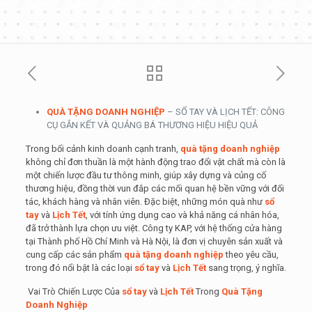
QUÀ TẶNG DOANH NGHIỆP
– SỔ TAY VÀ LỊCH TẾT: CÔNG
CỤ GẮN KẾT VÀ QUẢNG BÁ THƯƠNG HIỆU HIỆU QUẢ
Trong bối cảnh kinh doanh cạnh tranh,
quà tặng doanh nghiệp
không chỉ đơn thuần là một hành động trao đổi vật chất mà còn là
một chiến lược đầu tư thông minh, giúp xây dựng và củng cố
thương hiệu, đồng thời vun đắp các mối quan hệ bền vững với đối
tác, khách hàng và nhân viên. Đặc biệt, những món quà như
sổ
tay
và
Lịch Tết
, với tính ứng dụng cao và khả năng cá nhân hóa,
đã trở thành lựa chọn ưu việt. Công ty KAP, với hệ thống cửa hàng
tại Thành phố Hồ Chí Minh và Hà Nội, là đơn vị chuyên sản xuất và
cung cấp các sản phẩm
quà tặng doanh nghiệp
theo yêu cầu,
trong đó nổi bật là các loại
sổ tay
và
Lịch Tết
sang trọng, ý nghĩa.
Vai Trò Chiến Lược Của
sổ tay
và
Lịch Tết
Trong
Quà Tặng
Doanh Nghiệp