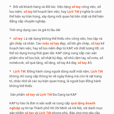
* Đối với khách hàng và đối tác: Việc tặng
sổ tay
công việc, sổ
lưu niệm,
sổ tay
kế hoạch làm việc, hay
Lịch Tết
ý nghĩa là cách
thể hiện sự trân trọng, xây dựng mối quan hệ bền chặt và thể hiện
đẳng cấp chuyên nghiệp.
Tính ứng dụng cao và giá trị lâu dài
*
sổ tay
: Là vật dụng không thể thiếu cho công việc, học tập và
ghi chép cá nhân. Các
mẫu sổ tay
đẹp, sổ lớn ghi chép,
sổ tay
kế
hoạch làm việc, hay sổ lưu niệm đẹp từ KAP, với chất lượng tốt, có
thể sử dụng trong thời gian dài. KAP cũng cung cấp các sản
phẩm như sổ lưu bút, sổ nhật ký đẹp, sổ nhỏ cầm tay, sổ note, sổ
notebook, sổ quà tặng, sổ tặng, sổ tay A4 dày,
sổ tay
A5.
*
Lịch Tết
: Đồng hành cùng người dùng suốt một năm,
Lịch Tết
không chỉ cung cấp thông tin về ngày tháng mà còn là vật trang
trí, nhắc nhở về các sự kiện quan trọng, là người bạn đồng hành
không thể thiếu.
Sản phẩm
sổ tay
và
Lịch Tết
Đa Dạng tại KAP
KAP tự hào là đơn vị sản xuất và cung cấp
quà tặng doanh
nghiệp
uy tín tại Thành phố Hồ Chí Minh và Hà Nội, với danh mục
sản phẩm
sổ tay
và
Lịch Tết
phong phú, đáp ứng mọi yêu cầu: