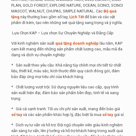
PLAN, GOLD FOREST, EXPLORE NATURE, OCEAN, SCINCI, SCINCI
MASCOT, WALNUT, CHUPAS, SIMPLE NATURAL. Các
Bộ quà
tặng
này thường bao gồm sổ tay,
Lịch Tết
để bàn và các vật
phẩm đi kèm, tạo nên những set quà tặng sang trọng và ý nghĩa.
Lựa Chọn KAP – Lựa chọn Sự Chuyên Nghiệp và Đẳng Cấp
Với kinh nghiệm sản xuất
quà tặng doanh nghiệp
lâu năm, KAP
cam kết mang đến những sản phẩm chất lượng cao, mẫu mã đa
dạng và dịch vụ chuyên nghiệp:
* Sản xuất theo yêu cầu: Khả năng tùy chỉnh mọi chi tiết từ chất
liệu, thiết kế, màu sắc, kích thước đến quy cách đóng gói, đảm
bảo đáp ứng mọi tiêu chí của khách hàng.
* Chất lượng vượt trội: Sử dụng nguyên liệu cao cấp, quy trình
sản xuất hiện đại, đảm bảo sản phẩm bền đẹp, tinh tế và sang
trọng.
* Giá cả cạnh tranh: Tối ưu chi phí sản xuất, mang đến báo giá
sổ tay
và các sản phẩm khác hợp lý, đặc biệt là mua
sổ tay
giá sỉ.
* Dịch vụ tư vấn và hỗ trợ: Đội ngũ chuyên viên giàu kinh nghiệm
sẵn sàng tư vấn, lên ý tưởng và hỗ trợ khách hàng trong suốt quá