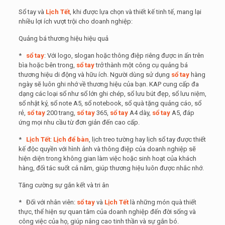
Sổ tay và
Lịch Tết
, khi được lựa chọn và thiết kế tinh tế, mang lại
nhiều lợi ích vượt trội cho doanh nghiệp:
Quảng bá thương hiệu hiệu quả
*
sổ tay
: Với logo, slogan hoặc thông điệp riêng được in ấn trên
bìa hoặc bên trong,
sổ tay
trở thành một công cụ quảng bá
thương hiệu di động và hữu ích. Người dùng sử dụng
sổ tay
hàng
ngày sẽ luôn ghi nhớ về thương hiệu của bạn. KAP cung cấp đa
dạng các loại sổ như sổ lớn ghi chép, sổ lưu bút đẹp, sổ lưu niệm,
sổ nhật ký, sổ note A5, sổ notebook, sổ quà tặng quảng cáo, sổ
rẻ,
sổ tay
200 trang,
sổ tay
365,
sổ tay
A4 dày,
sổ tay
A5, đáp
ứng mọi nhu cầu từ đơn giản đến cao cấp.
*
Lịch Tết
:
Lịch để bàn
, lịch treo tường hay lịch sổ tay được thiết
kế độc quyền với hình ảnh và thông điệp của doanh nghiệp sẽ
hiện diện trong không gian làm việc hoặc sinh hoạt của khách
hàng, đối tác suốt cả năm, giúp thương hiệu luôn được nhắc nhớ.
Tăng cường sự gắn kết và tri ân
* Đối với nhân viên:
sổ tay
và
Lịch Tết
là những món quà thiết
thực, thể hiện sự quan tâm của doanh nghiệp đến đời sống và
công việc của họ, giúp nâng cao tinh thần và sự gắn bó.