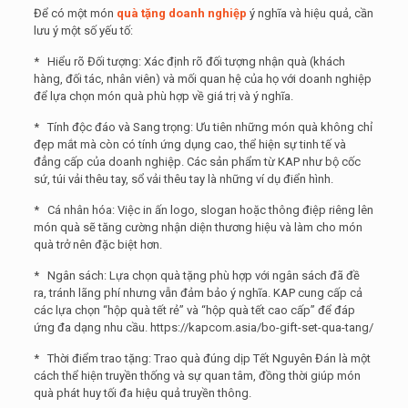
Để có một món
quà tặng doanh nghiệp
ý nghĩa và hiệu quả, cần
lưu ý một số yếu tố:
* Hiểu rõ Đối tượng: Xác định rõ đối tượng nhận quà (khách
hàng, đối tác, nhân viên) và mối quan hệ của họ với doanh nghiệp
để lựa chọn món quà phù hợp về giá trị và ý nghĩa.
* Tính độc đáo và Sang trọng: Ưu tiên những món quà không chỉ
đẹp mắt mà còn có tính ứng dụng cao, thể hiện sự tinh tế và
đẳng cấp của doanh nghiệp. Các sản phẩm từ KAP như bộ cốc
sứ, túi vải thêu tay, sổ vải thêu tay là những ví dụ điển hình.
* Cá nhân hóa: Việc in ấn logo, slogan hoặc thông điệp riêng lên
món quà sẽ tăng cường nhận diện thương hiệu và làm cho món
quà trở nên đặc biệt hơn.
* Ngân sách: Lựa chọn quà tặng phù hợp với ngân sách đã đề
ra, tránh lãng phí nhưng vẫn đảm bảo ý nghĩa. KAP cung cấp cả
các lựa chọn “hộp quà tết rẻ” và “hộp quà tết cao cấp” để đáp
ứng đa dạng nhu cầu. https://kapcom.asia/bo-gift-set-qua-tang/
* Thời điểm trao tặng: Trao quà đúng dịp Tết Nguyên Đán là một
cách thể hiện truyền thống và sự quan tâm, đồng thời giúp món
quà phát huy tối đa hiệu quả truyền thông.