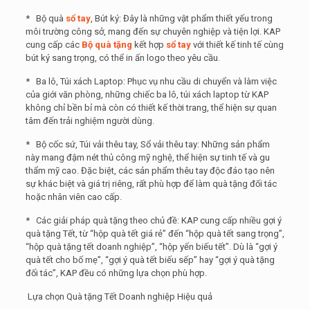
* Bộ quà
sổ tay
, Bút ký: Đây là những vật phẩm thiết yếu trong
môi trường công sở, mang đến sự chuyên nghiệp và tiện lợi. KAP
cung cấp các
Bộ quà tặng
kết hợp
sổ tay
với thiết kế tinh tế cùng
bút ký sang trọng, có thể in ấn logo theo yêu cầu.
* Ba lô, Túi xách Laptop: Phục vụ nhu cầu di chuyển và làm việc
của giới văn phòng, những chiếc ba lô, túi xách laptop từ KAP
không chỉ bền bỉ mà còn có thiết kế thời trang, thể hiện sự quan
tâm đến trải nghiệm người dùng.
* Bộ cốc sứ, Túi vải thêu tay, Sổ vải thêu tay: Những sản phẩm
này mang đậm nét thủ công mỹ nghệ, thể hiện sự tinh tế và gu
thẩm mỹ cao. Đặc biệt, các sản phẩm thêu tay độc đáo tạo nên
sự khác biệt và giá trị riêng, rất phù hợp để làm quà tặng đối tác
hoặc nhân viên cao cấp.
* Các giải pháp quà tặng theo chủ đề: KAP cung cấp nhiều gợi ý
quà tặng Tết, từ “hộp quà tết giá rẻ” đến “hộp quà tết sang trọng”,
“hộp quà tặng tết doanh nghiệp”, “hộp yến biếu tết”. Dù là “gợi ý
quà tết cho bố mẹ”, “gợi ý quà tết biếu sếp” hay “gợi ý quà tặng
đối tác”, KAP đều có những lựa chọn phù hợp.
Lựa chọn Quà tặng Tết Doanh nghiệp Hiệu quả