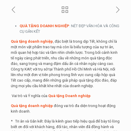
QUÀ TẶNG DOANH NGHIỆP
: NÉT ĐẸP VĂN HÓA VÀ CÔNG
CỤ GẮN KẾT
Quà tặng doanh nghiệp
, đặc biệt là trong dịp Tết, không chỉ là
một món vật phẩm trao tay mà còn là biểu tượng của sự tri ân,
mối quan hệ hợp tác và tầm nhìn chiến lược. Trong bối cảnh kinh
tế ngày càng phát triển, nhu cầu về những món quà tặng độc
đáo, sang trọng và mang đậm dấu ấn cá nhân ngày càng cao.
Công ty KAP, với trụ sở tại Thành phố Hồ Chí Minh và Hà Nội, nổi
lên như một đơn vị tiên phong trong lĩnh vực cung cấp hộp quà
Tết cao cấp, mang đến những giải pháp quà tặng độc đáo, đáp
ứng mọi yêu cầu khắt khe nhất của doanh nghiệp.
Vai trò và Ý nghĩa của
Quà tặng Doanh nghiệp
Quà tặng doanh nghiệp
đóng vai trò đa diện trong hoạt động
kinh doanh.
* Tri ân và Gắn kết: Đây là kênh giao tiếp hiệu quả để bày tỏ lòng
biết ơn đối với khách hàng, đối tác, nhân viên đã đồng hành và