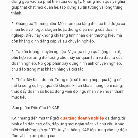
đóng góp vào sự phát triển của công ty. Những món quà ý nghĩa
giúp thắt chặt mối quan hệ, tạo dựng sự tin tưởng và lòng trung
thành.
* Quảng bá Thương hiệu: Mỗi món quà tặng đều có thể được cá
nhân hóa với logo, slogan hoặc thông điệp riêng của doanh
nghiệp. Điều này không chỉ tăng tính nhận diện thương hiệu mà
còn khẳng định đẳng cấp và sự chuyên nghiệp.
* Tạo ấn tượng chuyên nghiệp: Việc lựa chọn quà tặng tinh tế,
phù hợp với từng đối tượng cho thấy sự quan tâm và đầu tư của
doanh nghiệp. Nó góp phần xây dựng hình ảnh chuyên nghiệp,
chu đáo trong mắt khách hàng và đối tác.
* Thúc đẩy Kinh doanh: Trong một số trường hợp, quà tặng có
thể là công cụ hiệu quả để khuyến khích khách hàng tiềm năng,
thúc đẩy doanh số hoặc động viên đội ngũ nhân viên hoàn thành
mục tiêu.
Sản phẩm Độc đáo từ KAP
KAP mang đến một thế giới
quà tặng doanh nghiệp
đa dạng, từ
bình dân đến cao cấp, đáp ứng mọi ngân sách và nhu cầu. Khác
biệt với những giỏ quà Tết truyền thống, KAP tập trung vào sự độc
đáo và tính ứng dụng cao.