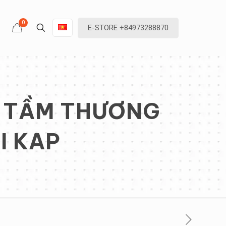
0
E-STORE +84973288870
G TẦM THƯƠNG
I KAP