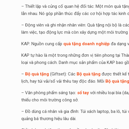
– Thiết lập và củng cố quan hệ đối tác: Một món quà tặng
lẫn nhau. Nó góp phần thúc đẩy các cơ hội hợp tác kinh 
– Động viên và ghi nhận nhân viên: Quà tặng nội bộ là cá
làm việc, tạo động lực mà còn xây dựng một môi trường 
KAP: Nguồn cung cấp
quà tặng doanh nghiệp
đa dạng v
KAP tự hào là một trong những đơn vị tiên phong tại Th
loại và phong cách. Danh mục sản phẩm của KAP bao g
–
Bộ quà tặng
(Giftset): Các
Bộ quà tặng
được thiết kế 
lịch, hay túi vải/sổ vải thêu tay độc đáo. Mỗi
Bộ quà tặn
– Văn phòng phẩm sáng tạo:
sổ tay
với nhiều loại bìa (da
thiếu cho môi trường công sở.
– Đồ dùng cá nhân và gia đình: Túi xách laptop, ba lô, tú
quảng bá thương hiệu lâu dài.