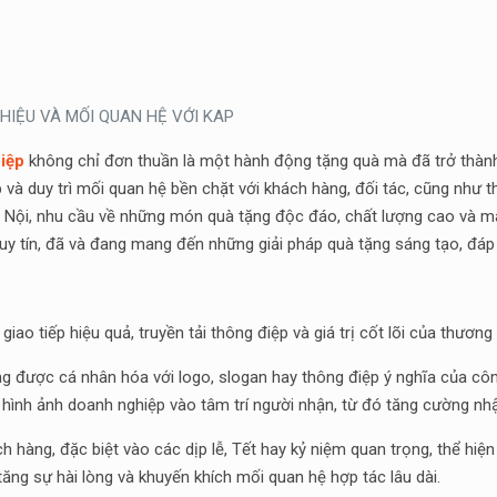
HIỆU VÀ MỐI QUAN HỆ VỚI KAP
iệp
không chỉ đơn thuần là một hành động tặng quà mà đã trở thành
và duy trì mối quan hệ bền chặt với khách hàng, đối tác, cũng như t
 Nội, nhu cầu về những món quà tặng độc đáo, chất lượng cao và m
uy tín, đã và đang mang đến những giải pháp quà tặng sáng tạo, đáp
giao tiếp hiệu quả, truyền tải thông điệp và giá trị cốt lõi của thương 
 được cá nhân hóa với logo, slogan hay thông điệp ý nghĩa của côn
 hình ảnh doanh nghiệp vào tâm trí người nhận, từ đó tăng cường nh
 hàng, đặc biệt vào các dịp lễ, Tết hay kỷ niệm quan trọng, thể hiệ
tăng sự hài lòng và khuyến khích mối quan hệ hợp tác lâu dài.