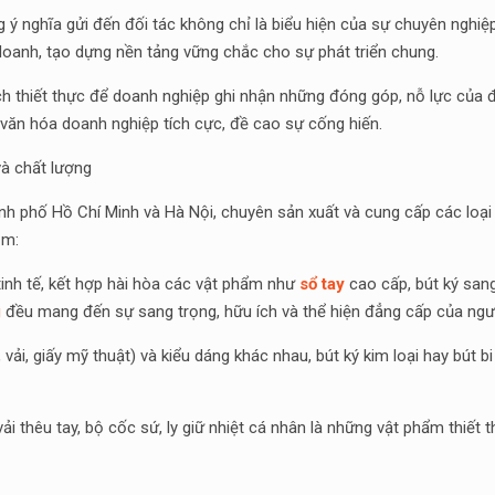
 ý nghĩa gửi đến đối tác không chỉ là biểu hiện của sự chuyên nghiệ
doanh, tạo dựng nền tảng vững chắc cho sự phát triển chung.
ch thiết thực để doanh nghiệp ghi nhận những đóng góp, nỗ lực của đ
văn hóa doanh nghiệp tích cực, đề cao sự cống hiến.
à chất lượng
ành phố Hồ Chí Minh và Hà Nội, chuyên sản xuất và cung cấp các loạ
ồm:
tinh tế, kết hợp hài hòa các vật phẩm như
sổ tay
cao cấp, bút ký sang
g
đều mang đến sự sang trọng, hữu ích và thể hiện đẳng cấp của ngư
, vải, giấy mỹ thuật) và kiểu dáng khác nhau, bút ký kim loại hay bút bi
i vải thêu tay, bộ cốc sứ, ly giữ nhiệt cá nhân là những vật phẩm thiế