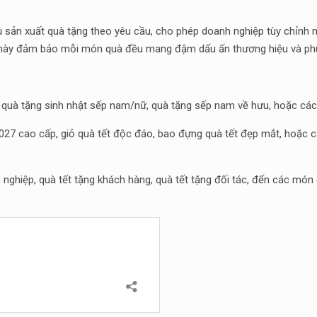
sản xuất quà tặng theo yêu cầu, cho phép doanh nghiệp tùy chỉnh mọ
iều này đảm bảo mỗi món quà đều mang đậm dấu ấn thương hiệu và ph
 quà tặng sinh nhật sếp nam/nữ, quà tặng sếp nam về hưu, hoặc cá
027 cao cấp, giỏ quà tết độc đáo, bao đựng quà tết đẹp mắt, hoặc c
ghiệp, quà tết tặng khách hàng, quà tết tặng đối tác, đến các món q