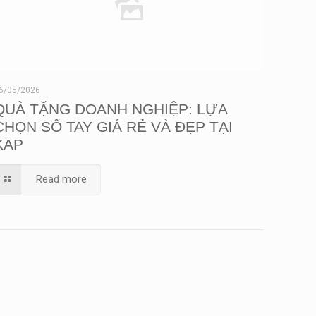
6/05/2026
QUÀ TẶNG DOANH NGHIỆP: LỰA
CHỌN SỔ TAY GIÁ RẺ VÀ ĐẸP TẠI
KAP
Read more