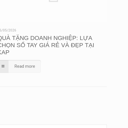
6/05/2026
QUÀ TẶNG DOANH NGHIỆP: LỰA
CHỌN SỔ TAY GIÁ RẺ VÀ ĐẸP TẠI
KAP
Read more