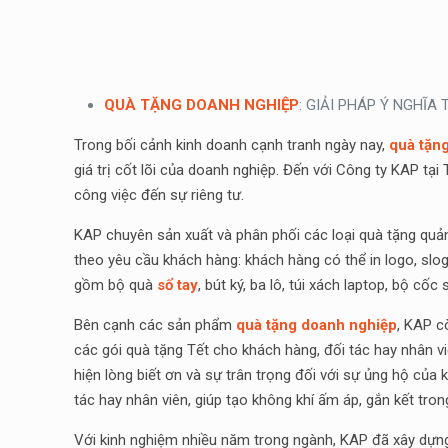
QUÀ TẶNG DOANH NGHIỆP
: GIẢI PHÁP Ý NGHĨA
Trong bối cảnh kinh doanh cạnh tranh ngày nay,
quà tặn
giá trị cốt lõi của doanh nghiệp. Đến với Công ty KAP tạ
công việc đến sự riêng tư.
KAP chuyên sản xuất và phân phối các loại quà tặng quả
theo yêu cầu khách hàng: khách hàng có thể in logo, sl
gồm bộ quà
sổ tay
, bút ký, ba lô, túi xách laptop, bộ cốc
Bên cạnh các sản phẩm
quà tặng doanh nghiệp
, KAP c
các gói quà tặng Tết cho khách hàng, đối tác hay nhân v
hiện lòng biết ơn và sự trân trọng đối với sự ủng hộ củ
tác hay nhân viên, giúp tạo không khí ấm áp, gắn kết tro
Với kinh nghiệm nhiều năm trong ngành, KAP đã xây dựn