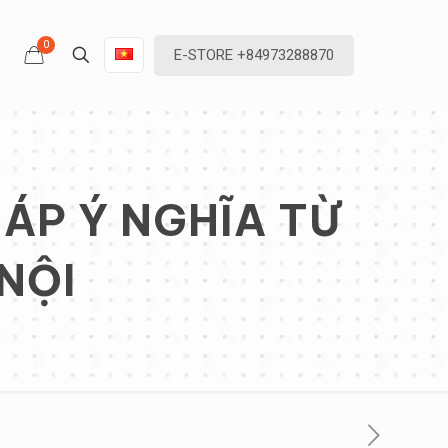
0
E-STORE +84973288870
ÁP Ý NGHĨA TỪ
NỘI