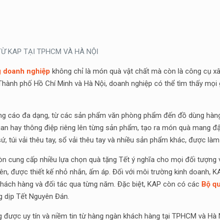
 TỪ KAP TẠI TPHCM VÀ HÀ NỘI
g doanh nghiệp
không chỉ là món quà vật chất mà còn là công cụ xâ
i Thành phố Hồ Chí Minh và Hà Nội, doanh nghiệp có thể tìm thấy mọi
ng cáo đa dạng, từ các sản phẩm văn phòng phẩm đến đồ dùng hàng n
ogan hay thông điệp riêng lên từng sản phẩm, tạo ra món quà mang
 sứ, túi vải thêu tay, sổ vải thêu tay và nhiều sản phẩm khác, được làm 
òn cung cấp nhiều lựa chọn quà tặng Tết ý nghĩa cho mọi đối tượng v
iên, được thiết kế nhỏ nhắn, ấm áp. Đối với môi trường kinh doanh, 
a khách hàng và đối tác qua từng năm. Đặc biệt, KAP còn có các
Bộ qu
ng dịp Tết Nguyên Đán.
g được uy tín và niềm tin từ hàng ngàn khách hàng tại TPHCM và Hà