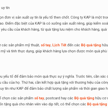
p
uy tín
họn đơn vị sản xuất uy tín là yếu tố then chốt. Công ty KAP là một 
o. Điểm đặc biệt của KAP là có xưởng sản xuất riêng, giúp kiểm soát 
 yêu cầu của khách hàng, từ quà tặng lưu niệm cho khách hàng, quà
ừ các sản phẩm mỹ thuật,
sổ tay
,
Lịch Tết
đến các
Bộ quà tặng
hữu
ẩm mỹ và tính thực dụng, giúp khách hàng lựa chọn được món quà ph
iều yếu tố để đảm bảo món quà thực sự ý nghĩa. Trước tiên, cần xác 
cầu của họ. Thứ hai, cần kết hợp quà tặng với thương hiệu của công 
t uy tín như KAP để đảm bảo chất lượng sản phẩm và thời gian giao 
thể chọn các sản phẩm
sổ tay
, postcard hay các
Bộ quà tặng
hữu cơ n
n tặng quà cho nhân viên vào dịp tết, có thể chọn các
Bộ quà tặng