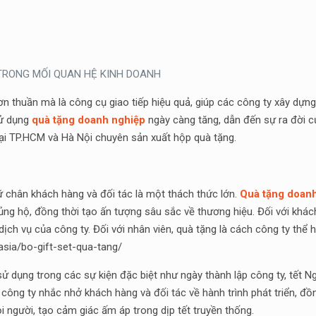
Ò TRONG MỐI QUAN HỆ KINH DOANH
 thuần mà là công cụ giao tiếp hiệu quả, giúp các công ty xây dựng,
sử dụng
quà tặng doanh nghiệp
ngày càng tăng, dẫn đến sự ra đời c
 tại TP.HCM và Hà Nội chuyên sản xuất hộp quà tặng.
ữ chân khách hàng và đối tác là một thách thức lớn.
Quà tặng doan
ã ủng hộ, đồng thời tạo ấn tượng sâu sắc về thương hiệu. Đối với kh
ịch vụ của công ty. Đối với nhân viên, quà tặng là cách công ty thể 
asia/bo-gift-set-qua-tang/
 dụng trong các sự kiện đặc biệt như ngày thành lập công ty, tết Ng
 công ty nhắc nhở khách hàng và đối tác về hành trình phát triển, đồ
i người, tạo cảm giác ấm áp trong dịp tết truyền thống.