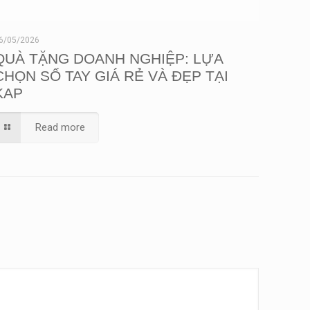
6/05/2026
QUÀ TẶNG DOANH NGHIỆP: LỰA
CHỌN SỔ TAY GIÁ RẺ VÀ ĐẸP TẠI
KAP
Read more