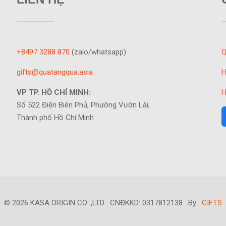
+8497 3288 870
(zalo/whatsapp)
Q
gifts@quatangqua.asia
H
VP TP. HỒ CHÍ MINH:
H
Số 522 Điện Biên Phủ, Phường Vườn Lài,
Thành phố Hồ Chí Minh
© 2026 KASA ORIGIN CO .,LTD . CNĐKKD: 0317812138 . By .
GIFTS