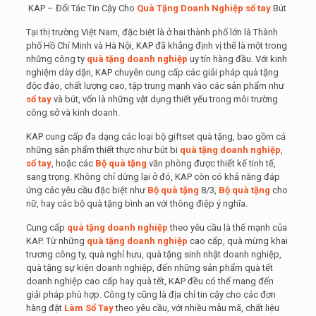
KAP – Đối Tác Tin Cậy Cho
Quà Tặng Doanh Nghiệp
sổ tay
Bút
Tại thị trường Việt Nam, đặc biệt là ở hai thành phố lớn là Thành
phố Hồ Chí Minh và Hà Nội, KAP đã khẳng định vị thế là một trong
những công ty
quà tặng doanh nghiệp
uy tín hàng đầu. Với kinh
nghiệm dày dặn, KAP chuyên cung cấp các giải pháp quà tặng
độc đáo, chất lượng cao, tập trung mạnh vào các sản phẩm như
sổ tay
và bút, vốn là những vật dụng thiết yếu trong môi trường
công sở và kinh doanh.
KAP cung cấp đa dạng các loại bộ giftset quà tặng, bao gồm cả
những sản phẩm thiết thực như bút bi
quà tặng doanh nghiệp
,
sổ tay
, hoặc các
Bộ quà tặng
văn phòng được thiết kế tinh tế,
sang trọng. Không chỉ dừng lại ở đó, KAP còn có khả năng đáp
ứng các yêu cầu đặc biệt như
Bộ quà tặng
8/3,
Bộ quà tặng
cho
nữ, hay các bộ quà tặng bình an với thông điệp ý nghĩa.
Cung cấp
quà tặng doanh nghiệp
theo yêu cầu là thế mạnh của
KAP. Từ những
quà tặng doanh nghiệp
cao cấp, quà mừng khai
trương công ty, quà nghỉ hưu, quà tặng sinh nhật doanh nghiệp,
quà tặng sự kiện doanh nghiệp, đến những sản phẩm quà tết
doanh nghiệp cao cấp hay quà tết, KAP đều có thể mang đến
giải pháp phù hợp. Công ty cũng là địa chỉ tin cậy cho các đơn
hàng đặt
Làm Sổ Tay
theo yêu cầu, với nhiều mẫu mã, chất liệu