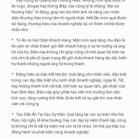
* Xây Dựng và Quảng Bá Thương Hiệu: Những món quà được in
ấn logo, slogan hay thông điệp của công ty là những “đại sứ
thương hiệu” di động, giúp lan tỏa hình ảnh và nâng cao nhận
diện thương hiệu trong tâm trí người nhận. Mỗi lần món quà được
sử dụng, thương hiệu của doanh nghiệp lại có thêm cơ hội được
nhắc nhớ.
* Tri Ân và Giữ Chân Khách Hàng: Một món quà tặng chu đáo là
lời cảm ơn chân thành gửi đến khách hàng vì sự tin tưởng và ủng
hộ của họ. Điều này không chỉ giúp củng cố mối quan hệ hiện tại
mà còn là yếu tố quan trọng để giữ chân khách hàng lâu dài, biến
họ thành những người ủng hộ trung thành.
* Động Viên và Gắn Kết Nội Bộ: Quà tặng cho nhân viên, đặc biệt
trong các dịp đặc biệt như sinh nhật doanh nghiệp, ngày lễ, Tết,
hay những thành tích nổi bật, thể hiện sự quan tâm, ghi nhận của
ban lãnh đạo. Điều này góp phần tạo nên môi trường làm việc
tích cực, tăng cường tinh thần đoàn kết và sự gắn bó của nhân
viên với công ty.
* Tạo Dấu Ấn Tại Các Sự Kiện: Quà tặng tại các sự kiện như hội
thảo, hội nghị, lễ khai trương, hay các dịp kỷ niệm thành lập công
ty không chỉ là vật kỷ niệm mà còn là lời chào, lời mời gọi tiếp tục
đồng hành và phát triển cùng doanh nghiệp.