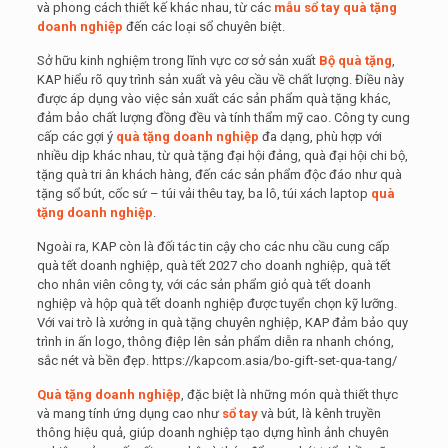
và phong cách thiết kế khác nhau, từ các
mẫu sổ tay
quà tặng
doanh nghiệp
đến các loại sổ chuyên biệt.
Sở hữu kinh nghiệm trong lĩnh vực cơ sở sản xuất
Bộ quà tặng
,
KAP hiểu rõ quy trình sản xuất và yêu cầu về chất lượng. Điều này
được áp dụng vào việc sản xuất các sản phẩm quà tặng khác,
đảm bảo chất lượng đồng đều và tính thẩm mỹ cao. Công ty cung
cấp các gợi ý
quà tặng doanh nghiệp
đa dạng, phù hợp với
nhiều dịp khác nhau, từ quà tặng đại hội đảng, quà đại hội chi bộ,
tặng quà tri ân khách hàng, đến các sản phẩm độc đáo như quà
tặng sổ bút, cốc sứ – túi vải thêu tay, ba lô, túi xách laptop
quà
tặng doanh nghiệp
.
Ngoài ra, KAP còn là đối tác tin cậy cho các nhu cầu cung cấp
quà tết doanh nghiệp, quà tết 2027 cho doanh nghiệp, quà tết
cho nhân viên công ty, với các sản phẩm giỏ quà tết doanh
nghiệp và hộp quà tết doanh nghiệp được tuyển chọn kỹ lưỡng.
Với vai trò là xưởng in quà tặng chuyên nghiệp, KAP đảm bảo quy
trình in ấn logo, thông điệp lên sản phẩm diễn ra nhanh chóng,
sắc nét và bền đẹp. https://kapcom.asia/bo-gift-set-qua-tang/
Quà tặng doanh nghiệp
, đặc biệt là những món quà thiết thực
và mang tính ứng dụng cao như
sổ tay
và bút, là kênh truyền
thông hiệu quả, giúp doanh nghiệp tạo dựng hình ảnh chuyên