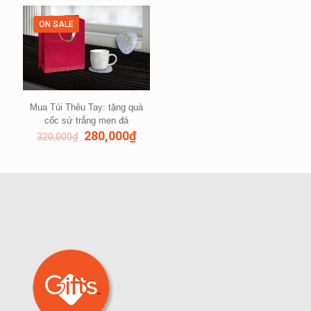
ON SALE
Mua Túi Thêu Tay: tặng quà
cốc sứ trắng men đá
280,000
₫
320,000
₫