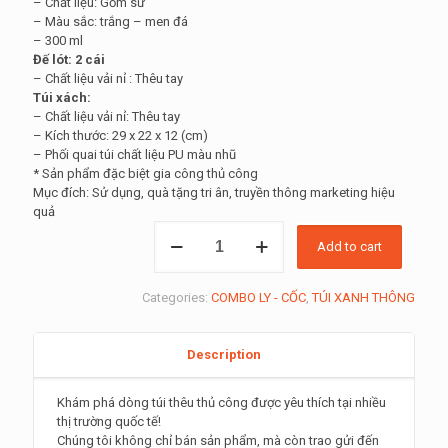
– Chất liệu: Gốm sứ
– Màu sắc: trắng – men đá
– 300 ml
Đế lót: 2 cái
– Chất liệu vải nỉ : Thêu tay
Túi xách:
– Chất liệu vải nỉ: Thêu tay
– Kích thước: 29 x 22 x 12 (cm)
– Phối quai túi chất liệu PU màu nhũ
* Sản phẩm đặc biệt gia công thủ công
Mục đích: Sử dụng, quà tặng tri ân, truyền thông marketing hiệu
quả
Mua
Add to cart
Túi
Thêu
Tay:
Categories:
COMBO LY - CỐC
,
TÚI XANH THÔNG
tặng
quà
cốc
Description
sứ
trắng
men
Khám phá dòng túi thêu thủ công được yêu thích tại nhiều
đá
thị trường quốc tế!
quantity
Chúng tôi không chỉ bán sản phẩm, mà còn trao gửi đến