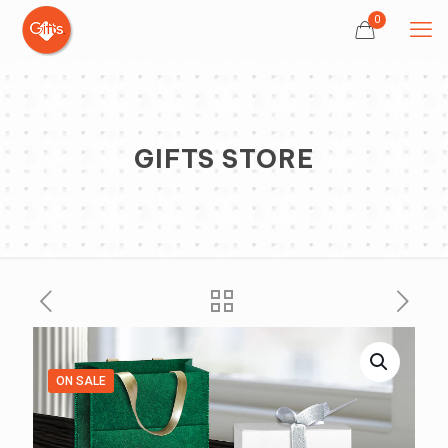
0
GIFTS STORE
ON SALE