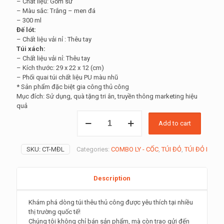
– Chất liệu: Gốm sứ
– Màu sắc: Trắng – men đá
– 300 ml
Đế lót:
– Chất liệu vải nỉ : Thêu tay
Túi xách:
– Chất liệu vải nỉ: Thêu tay
– Kích thước: 29 x 22 x 12 (cm)
– Phối quai túi chất liệu PU màu nhũ
* Sản phẩm đặc biệt gia công thủ công
Mục đích: Sử dụng, quà tặng tri ân, truyền thông marketing hiệu
quả
Mua
Add to cart
Túi
Thêu
Tay:
SKU:
CT-MĐL
Categories:
COMBO LY - CỐC
,
TÚI ĐỎ
,
TÚI ĐỎ I
tặng
quà
cốc
Description
sứ
trắng
men
Khám phá dòng túi thêu thủ công được yêu thích tại nhiều
đá
thị trường quốc tế!
quantity
Chúng tôi không chỉ bán sản phẩm, mà còn trao gửi đến