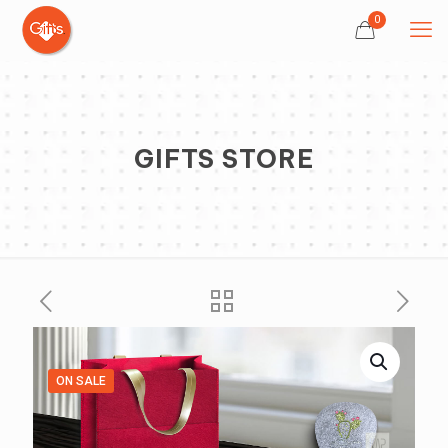
0
GIFTS STORE
ON SALE