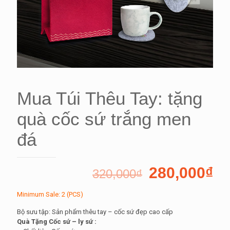
Mua Túi Thêu Tay: tặng
quà cốc sứ trắng men
đá
280,000
₫
320,000
₫
Minimum Sale: 2 (PCS)
Bộ sưu tập: Sản phẩm thêu tay – cốc sứ đẹp cao cấp
Quà Tặng Cốc sứ – ly sứ :