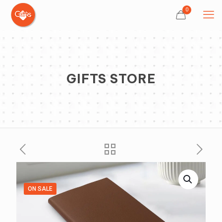
0
GIFTS STORE
ON SALE