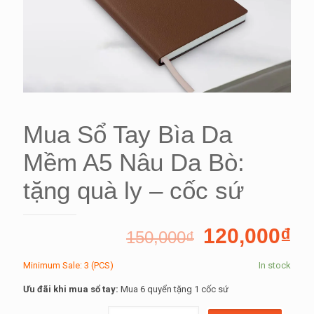
Mua Sổ Tay Bìa Da
Mềm A5 Nâu Da Bò:
tặng quà ly – cốc sứ
120,000
₫
150,000
₫
Minimum Sale: 3 (PCS)
In stock
Ưu đãi khi mua sổ tay:
Mua 6 quyển tặng 1 cốc sứ
Mua