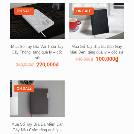
ON SALE
ON SALE
Mua Sổ Tay Bìa Vải Thêu Tay
Mua Sổ Tay Bìa Da Dán Gáy
Cây Thông: tặng quà ly – cốc
Màu Đen: tặng quà ly – cốc sứ
sứ
100,000
₫
140,000
₫
220,000
₫
260,000
₫
ON SALE
Mua Sổ Tay Bìa Da Mềm Dán
Gáy Nâu Cafe: tặng quà ly –