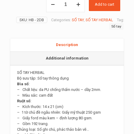
Add to cart
Sổ
Tay
Bìa
SKU:
HB - 2DB
Categories:
SỔ TAY
,
SỔ TAY HERBAL
Tag:
Da
Sổ tay
Mềm
A5
Nâu
Da
Description
Bò:
tặng
Additional information
quà
ly
SỔ TAY HERBAL
–
Bộ sưu tập: Sổ tay thông dụng
cốc
Bìa sổ:
sứ
– Chất liệu: da PU chống thấm nước – dầy 2mm.
quantity
– Màu sắc: cam đất
Ruột sổ:
– Kích thước: 14 x 21 (cm)
– 1 tờ chủ đề ngẫu nhiên: Giấy mỹ thuật 250 gsm
– Giấy ford màu kem – định lượng 80 gsm.
– Gồm 192 trang.
Chủng loại: Sổ ghi chú, phác thảo bản vẽ…