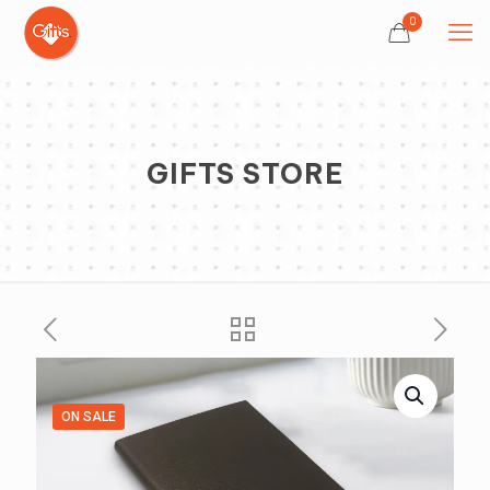
0
GIFTS STORE
ON SALE