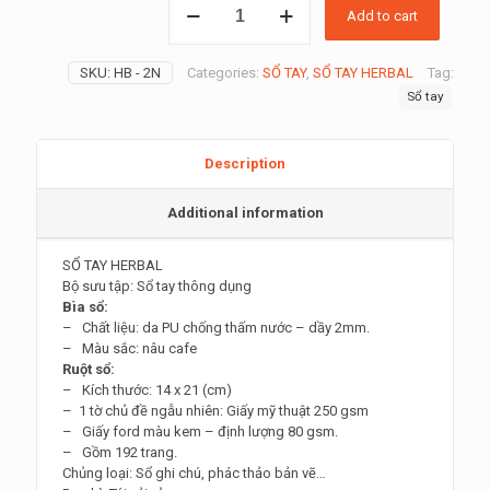
Add to cart
Sổ
Tay
Bìa
SKU:
HB - 2N
Categories:
SỔ TAY
,
SỔ TAY HERBAL
Tag:
Da
Sổ tay
Mềm
A5
Nâu
Cafe:
Description
tặng
quà
Additional information
ly
–
SỔ TAY HERBAL
cốc
Bộ sưu tập: Sổ tay thông dụng
sứ
Bìa sổ:
quantity
– Chất liệu: da PU chống thấm nước – dầy 2mm.
– Màu sắc: nâu cafe
Ruột sổ:
– Kích thước: 14 x 21 (cm)
– 1 tờ chủ đề ngẫu nhiên: Giấy mỹ thuật 250 gsm
– Giấy ford màu kem – định lượng 80 gsm.
– Gồm 192 trang.
Chủng loại: Sổ ghi chú, phác thảo bản vẽ…