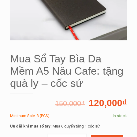
Mua Sổ Tay Bìa Da
Mềm A5 Nâu Cafe: tặng
quà ly – cốc sứ
120,000
₫
150,000
₫
Minimum Sale: 3 (PCS)
In stock
Ưu đãi khi mua sổ tay:
Mua 6 quyển tặng 1 cốc sứ
Mua