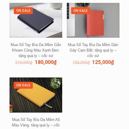
ON SALE
ON SALE
Mua Sổ Tay Bìa Da Mềm Gắn
Mua Sổ Tay Bìa Da Mềm Dán
Khoen Còng Màu Xanh Đen:
Gáy Cam Đất: tặng quà ly –
tặng quà ly – cốc sứ
cốc sứ
180,000
₫
125,000
₫
210,000
₫
155,000
₫
ON SALE
Mua Sổ Tay Bìa Da Mềm A5
Màu Vàng: tặng quà ly – cốc