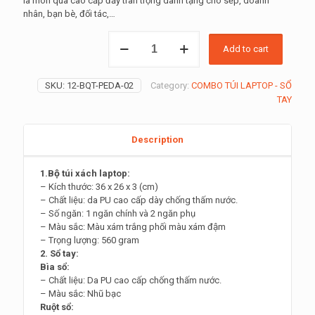
là món quà cao cấp đầy trân trọng dành tặng cho sếp, doanh
nhân, bạn bè, đối tác,…
BỘ
Add to cart
QUÀ
TẶNG
FOREST
SKU:
12-BQT-PEDA-02
Category:
COMBO TÚI LAPTOP - SỔ
PEDRO
TAY
quantity
Description
1.Bộ túi xách laptop:
– Kích thước: 36 x 26 x 3 (cm)
– Chất liệu: da PU cao cấp dày chống thấm nước.
– Số ngăn: 1 ngăn chính và 2 ngăn phụ
– Màu sắc: Màu xám trắng phối màu xám đậm
– Trọng lượng: 560 gram
2. Sổ tay:
Bìa sổ:
– Chất liệu: Da PU cao cấp chống thấm nước.
– Màu sắc: Nhũ bạc
Ruột sổ: