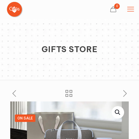
0
GIFTS STORE
ON SALE