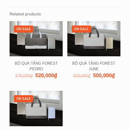
Related products
ON SALE
ON SALE
BỘ QUÀ TẶNG FOREST
BỘ QUÀ TẶNG FOREST
PEDRO
JUNE
520,000
₫
500,000
₫
570,000
₫
550,000
₫
ON SALE