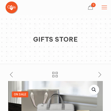
0
GIFTS STORE
ON SALE