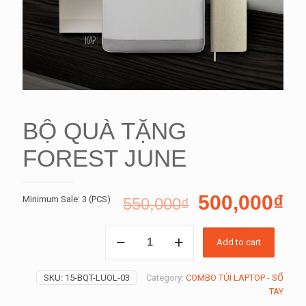
BỘ QUÀ TẶNG
FOREST JUNE
500,000
₫
Minimum Sale: 3 (PCS)
550,000
₫
BỘ
Add to cart
QUÀ
TẶNG
FOREST
SKU:
15-BQT-LUOL-03
Category:
COMBO TÚI LAPTOP - SỔ
JUNE
TAY
quantity