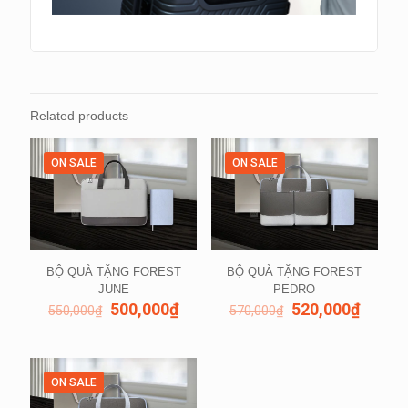
Related products
ON SALE
ON SALE
BỘ QUÀ TẶNG FOREST
BỘ QUÀ TẶNG FOREST
JUNE
PEDRO
500,000
₫
520,000
₫
550,000
₫
570,000
₫
ON SALE