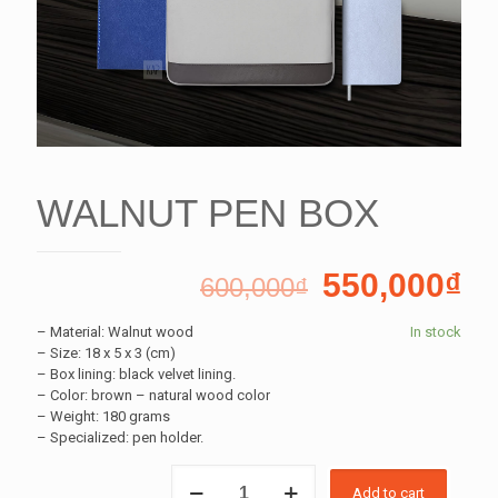
WALNUT PEN BOX
550,000
₫
600,000
₫
– Material: Walnut wood
In stock
– Size: 18 x 5 x 3 (cm)
– Box lining: black velvet lining.
– Color: brown – natural wood color
– Weight: 180 grams
– Specialized: pen holder.
WALNUT
Add to cart
PEN