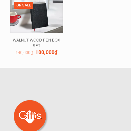
ON SALE
WALNUT WOOD PEN BOX
SET
100,000
₫
140,000
₫