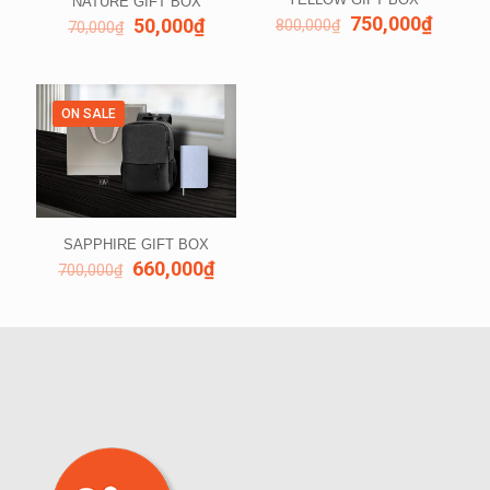
NATURE GIFT BOX
750,000
₫
50,000
₫
800,000
₫
70,000
₫
ON SALE
SAPPHIRE GIFT BOX
660,000
₫
700,000
₫