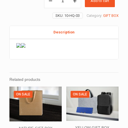
Add to cart
GIFT
BOX
quantity
SKU:
10-HQ-03
Category:
GIFT BOX
Description
Related products
ON SALE
ON SALE
YELLOW GIFT BOX