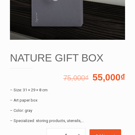
NATURE GIFT BOX
55,000
₫
75,000
₫
– Size: 31 × 29 × 8 cm
– Art paper box
– Color: gray
– Specialized: storing products, utensils,…
NATURE