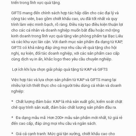
triển trong lĩnh vực quà tặng.
GIFTS mang đến chính sách hợp tác hấp dẫn cho các đại lý và
cộng tác viên, bao gồm chiết khấu cao, ưu đãi tốt nhất và quy
trình làm việc minh bạch, rõ ràng. Điều này tạo điều kiện thuận lợi
cho các cá nhân và doanh nghiệp muốn bắt đầu hoặc mở rộng
kinh doanh trong lĩnh vực quà tặng văn phòng phẩm tại Bạc Liêu
và các khu vực lân cận. Với danh mục sản phẩm đa dạng từ KAP,
GIFTS có khả năng đáp ứng mọi nhu cầu về quà tặng cho hội
nghị, sự kiện, đối tác doanh nghiệp, với các sản phẩm cao cấp
cùng dịch vụ in ấn, khắc logo theo yêu cầu chuyên nghiệp.
Lợi ích khi lựa chọn giải pháp quà tặng từ KAP và GIFTS
Việc hợp tác và lựa chọn sản phẩm từ KAP và GIFTS mang lại
nhiều lợi ích thiết thực cho cả người tiêu dùng cá nhân và doanh
nghiệp:
* Chất lượng đảm bảo: KAP là nhà sản xuất gốc, kiểm soát chặt
chẽ quy trình sản xuất, đảm bảo chất lượng sản phẩm đầu ra.
* Đa dạng mẫu mã: Hơn 200+ mẫu sản phẩm mới nhất, từ giá rẻ
đến cao cấp, đáp ứng mọi nhu cầu và ngân sách.
* Giá cả cạnh tranh: Mức giá tận xưởng, chiết khấu cao cho