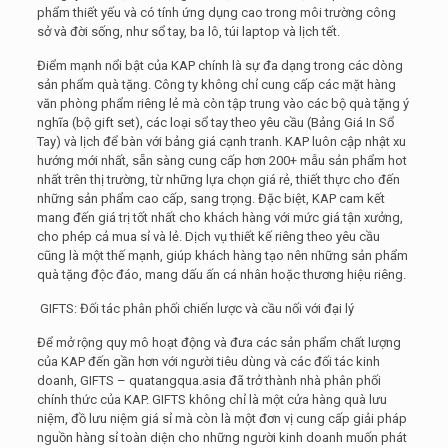
phẩm thiết yếu và có tính ứng dụng cao trong môi trường công
sở và đời sống, như sổ tay, ba lô, túi laptop và lịch tết.
Điểm mạnh nổi bật của KAP chính là sự đa dạng trong các dòng
sản phẩm quà tặng. Công ty không chỉ cung cấp các mặt hàng
văn phòng phẩm riêng lẻ mà còn tập trung vào các bộ quà tặng ý
nghĩa (bộ gift set), các loại sổ tay theo yêu cầu (Bảng Giá In Sổ
Tay) và lịch để bàn với bảng giá cạnh tranh. KAP luôn cập nhật xu
hướng mới nhất, sẵn sàng cung cấp hơn 200+ mẫu sản phẩm hot
nhất trên thị trường, từ những lựa chọn giá rẻ, thiết thực cho đến
những sản phẩm cao cấp, sang trọng. Đặc biệt, KAP cam kết
mang đến giá trị tốt nhất cho khách hàng với mức giá tận xưởng,
cho phép cả mua sỉ và lẻ. Dịch vụ thiết kế riêng theo yêu cầu
cũng là một thế mạnh, giúp khách hàng tạo nên những sản phẩm
quà tặng độc đáo, mang dấu ấn cá nhân hoặc thương hiệu riêng.
GIFTS: Đối tác phân phối chiến lược và cầu nối với đại lý
Để mở rộng quy mô hoạt động và đưa các sản phẩm chất lượng
của KAP đến gần hơn với người tiêu dùng và các đối tác kinh
doanh, GIFTS – quatangqua.asia đã trở thành nhà phân phối
chính thức của KAP. GIFTS không chỉ là một cửa hàng quà lưu
niệm, đồ lưu niệm giá sỉ mà còn là một đơn vị cung cấp giải pháp
nguồn hàng sỉ toàn diện cho những người kinh doanh muốn phát