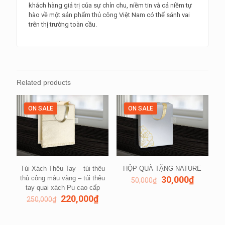
thêu
khách hàng giá trị của sự chỉn chu, niềm tin và cả niềm tự
tay
hào về một sản phẩm thủ công Việt Nam có thể sánh vai
quai
trên thị trường toàn cầu.
xách
Pu
cao
cấp
quantity
Related products
ON SALE
ON SALE
Túi Xách Thêu Tay – túi thêu
HỘP QUÀ TẶNG NATURE
thủ công màu vàng – túi thêu
30,000
₫
50,000
₫
tay quai xách Pu cao cấp
220,000
₫
250,000
₫