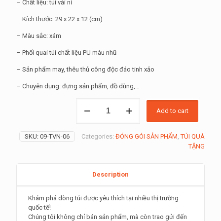
– Chất liệu: túi vải nỉ
– Kích thước: 29 x 22 x 12 (cm)
– Màu sắc: xám
– Phối quai túi chất liệu PU màu nhũ
– Sản phẩm may, thêu thủ công độc đáo tinh xảo
– Chuyên dụng: đựng sản phẩm, đồ dùng,…
Túi
Add to cart
Xách
Thêu
Tay
SKU:
09-TVN-06
Categories:
ĐÓNG GÓI SẢN PHẨM
,
TÚI QUÀ
-
TẶNG
túi
thêu
thủ
Description
công
màu
xám
Khám phá dòng túi được yêu thích tại nhiều thị trường
-
quốc tế!
túi
Chúng tôi không chỉ bán sản phẩm, mà còn trao gửi đến