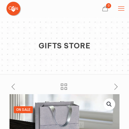
0
GIFTS STORE
ON SALE