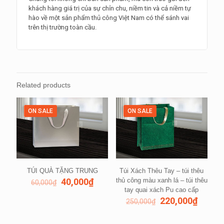
túi
khách hàng giá trị của sự chỉn chu, niềm tin và cả niềm tự
thêu
hào về một sản phẩm thủ công Việt Nam có thể sánh vai
tay
trên thị trường toàn cầu.
quai
PU
quantity
Related products
ON SALE
ON SALE
TÚI QUÀ TẶNG TRUNG
Túi Xách Thêu Tay – túi thêu
40,000
₫
thủ công màu xanh lá – túi thêu
60,000
₫
tay quai xách Pu cao cấp
220,000
₫
250,000
₫