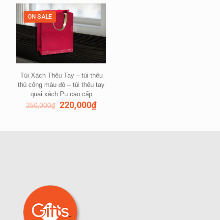
ON SALE
Túi Xách Thêu Tay – túi thêu
thủ công màu đỏ – túi thêu tay
quai xách Pu cao cấp
220,000
₫
250,000
₫