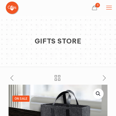
0
GIFTS STORE
ON SALE