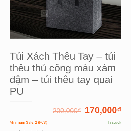
Túi Xách Thêu Tay – túi
thêu thủ công màu xám
đậm – túi thêu tay quai
PU
170,000
₫
200,000
₫
Minimum Sale: 2 (PCS)
In stock