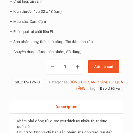
– Chất liệu: túi vải nỉ
– Kích thước: 45 x 32 x 13 (cm)
– Màu sắc: Xám đậm
– Phối quai túi chất liệu PU
– Sản phẩm may, thêu thủ công độc đáo tinh xảo
– Chuyên dụng: đựng sản phẩm, đồ dùng,…
Túi
Add to cart
Xách
Thêu
Tay
SKU:
09-TVN-01
Categories:
ĐÓNG GÓI SẢN PHẨM
,
TÚI QUÀ
-
TẶNG
Tag:
Bao bì túi vải
túi
thêu
thủ
công
Description
màu
xám
Khám phá dòng túi được yêu thích tại nhiều thị trường
đậm
quốc tế!
-
Chúng tôi không chỉ bán sản phẩm, mà còn trao gửi đến