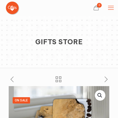
0
GIFTS STORE
ON SALE