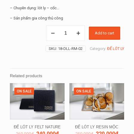
– Chuyên dụng: lót ly – cốc…
– Sản phẩm gia công thủ công
ĐẾ
Add to cart
LÓT
LY
MỘC
SKU:
18-DLL-RM-02
Category:
ĐẾ LÓT LY
COFFEA
quantity
Related products
ON SALE
ON SALE
ĐẾ LÓT LY FELT NATURE
ĐẾ LÓT LY RESIN MỘC
240,000
₫
220,000
₫