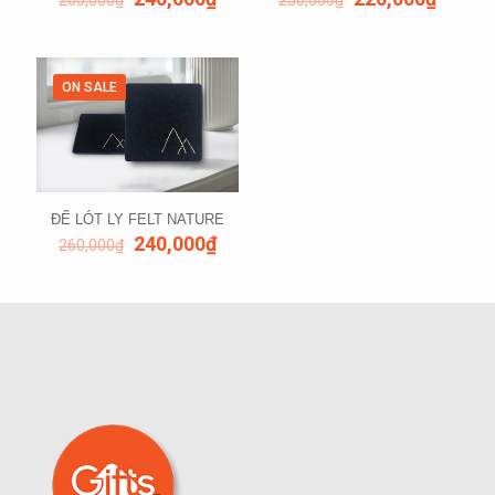
260,000
₫
250,000
₫
ON SALE
ĐẾ LÓT LY FELT NATURE
240,000
₫
260,000
₫