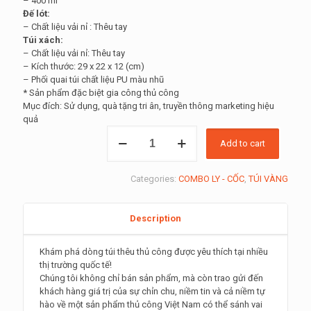
– 400 ml
Đế lót:
– Chất liệu vải nỉ : Thêu tay
Túi xách:
– Chất liệu vải nỉ: Thêu tay
– Kích thước: 29 x 22 x 12 (cm)
– Phối quai túi chất liệu PU màu nhũ
* Sản phẩm đặc biệt gia công thủ công
Mục đích: Sử dụng, quà tặng tri ân, truyền thông marketing hiệu
quả
Mua
Add to cart
Túi
Thêu
Tay:
Categories:
COMBO LY - CỐC
,
TÚI VÀNG
tặng
quà
cốc
Description
sứ
đỏ
quantity
Khám phá dòng túi thêu thủ công được yêu thích tại nhiều
thị trường quốc tế!
Chúng tôi không chỉ bán sản phẩm, mà còn trao gửi đến
khách hàng giá trị của sự chỉn chu, niềm tin và cả niềm tự
hào về một sản phẩm thủ công Việt Nam có thể sánh vai