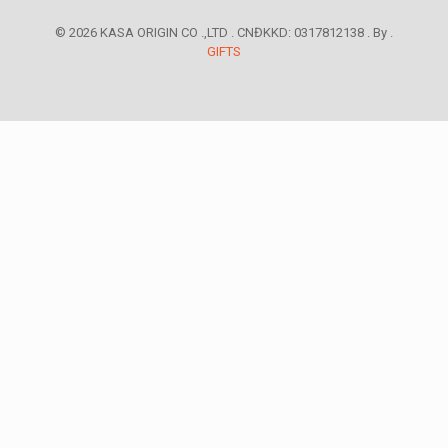
© 2026 KASA ORIGIN CO .,LTD . CNĐKKD: 0317812138 . By .
GIFTS