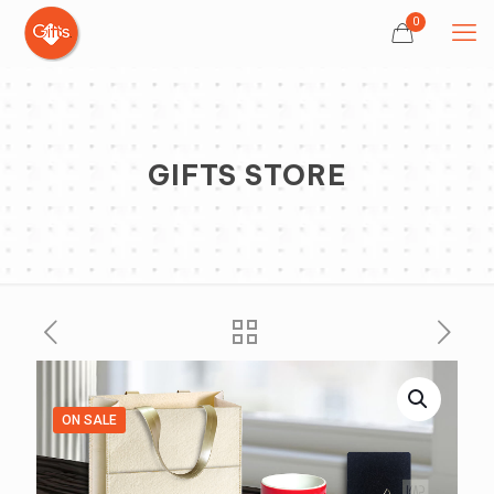
0
GIFTS STORE
ON SALE