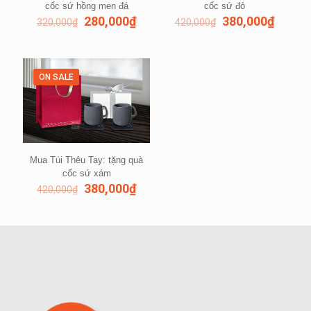
cốc sứ hồng men đá
cốc sứ đỏ
280,000
₫
380,000
₫
320,000
₫
420,000
₫
ON SALE
Mua Túi Thêu Tay: tặng quà
cốc sứ xám
380,000
₫
420,000
₫