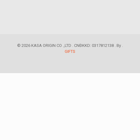
© 2026 KASA ORIGIN CO .,LTD . CNĐKKD: 0317812138 . By .
GIFTS