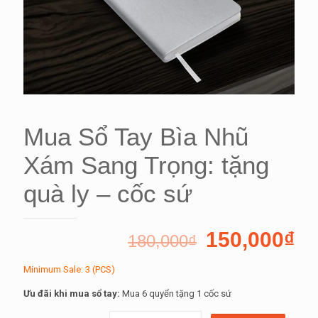
Mua Sổ Tay Bìa Nhũ
Xám Sang Trọng: tặng
quà ly – cốc sứ
150,000
₫
180,000
₫
Minimum Sale: 3 (PCS)
Ưu đãi khi mua sổ tay:
Mua 6 quyển tặng 1 cốc sứ
Mua