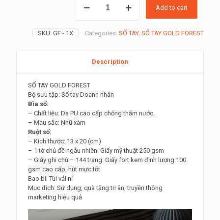
Add to cart
Sổ
Tay
Bìa
SKU:
GF - 1X
Categories:
SỔ TAY
,
SỔ TAY GOLD FOREST
Nhũ
Xám
Sang
Description
Trọng:
tặng
quà
SỔ TAY GOLD FOREST
ly
Bộ sưu tập: Sổ tay Doanh nhân
–
Bìa sổ:
cốc
– Chất liệu: Da PU cao cấp chống thấm nước.
sứ
– Màu sắc: Nhũ xám
quantity
Ruột sổ:
– Kích thước: 13 x 20 (cm)
– 1 tờ chủ đề ngẫu nhiên: Giấy mỹ thuật 250 gsm
– Giấy ghi chú – 144 trang: Giấy fort kem định lượng 100
gsm cao cấp, hút mực tốt
Bao bì: Túi vải nỉ
Mục đích: Sử dụng, quà tặng tri ân, truyền thông
marketing hiệu quả