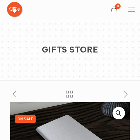
0
GIFTS STORE
ON SALE