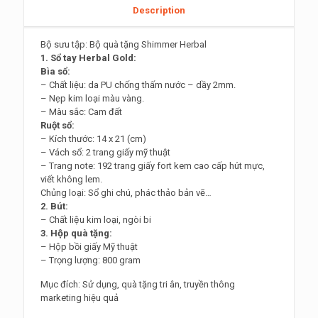
Description
Bộ sưu tập: Bộ quà tặng Shimmer Herbal
1. Sổ tay Herbal Gold:
Bìa sổ:
– Chất liệu: da PU chống thấm nước – dầy 2mm.
– Nẹp kim loại màu vàng.
– Màu sắc: Cam đất
Ruột sổ:
– Kích thước: 14 x 21 (cm)
– Vách sổ: 2 trang giấy mỹ thuật
– Trang note: 192 trang giấy fort kem cao cấp hút mực,
viết không lem.
Chủng loại: Sổ ghi chú, phác thảo bản vẽ…
2. Bút:
– Chất liệu kim loại, ngòi bi
3. Hộp quà tặng:
– Hộp bồi giấy Mỹ thuật
– Trọng lượng: 800 gram
Mục đích: Sử dụng, quà tặng tri ân, truyền thông
marketing hiệu quả