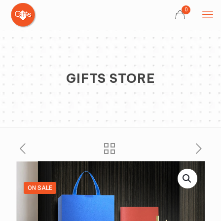
0
GIFTS STORE
ON SALE