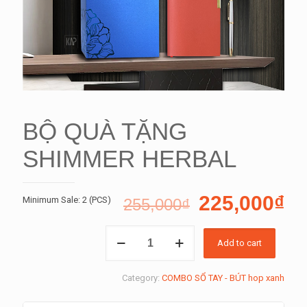
BỘ QUÀ TẶNG
SHIMMER HERBAL
225,000
₫
Minimum Sale: 2 (PCS)
255,000
₫
BỘ
Add to cart
QUÀ
TẶNG
SHIMMER
Category:
COMBO SỔ TAY - BÚT hop xanh
HERBAL
quantity