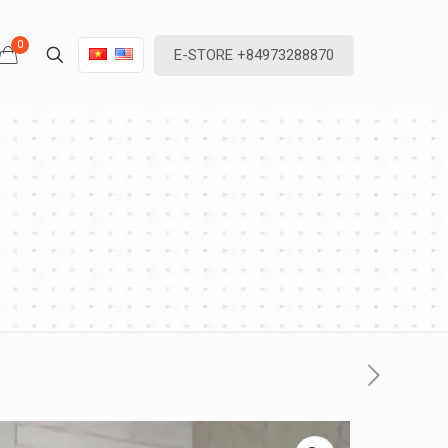
0
E-STORE +84973288870