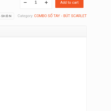
Add to cart
QUÀ
TẶNG
Category:
COMBO SỔ TAY - BÚT SCARLET
- SH.Đ.N
SCARLET
HERBAL
quantity