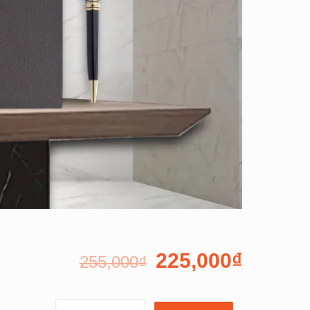
225,000
₫
255,000
₫
BỘ