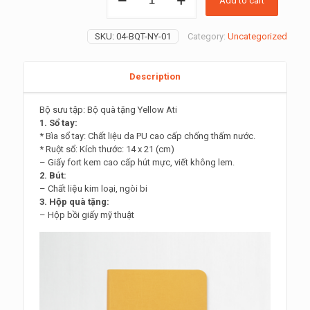
Add to cart
QUÀ
TẶNG
YELLOW
SKU:
04-BQT-NY-01
Category:
Uncategorized
ATI
quantity
Description
Bộ sưu tập: Bộ quà tặng Yellow Ati
1. Sổ tay:
* Bìa sổ tay: Chất liệu da PU cao cấp chống thấm nước.
* Ruột sổ: Kích thước: 14 x 21 (cm)
– Giấy fort kem cao cấp hút mực, viết không lem.
2. Bút:
– Chất liệu kim loại, ngòi bi
3. Hộp quà tặng:
– Hộp bồi giấy mỹ thuật