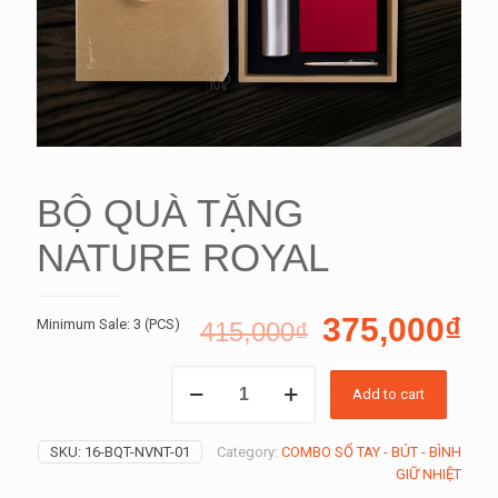
BỘ QUÀ TẶNG
NATURE ROYAL
375,000
₫
Minimum Sale: 3 (PCS)
415,000
₫
BỘ
Add to cart
QUÀ
TẶNG
NATURE
SKU:
16-BQT-NVNT-01
Category:
COMBO SỔ TAY - BÚT - BÌNH
ROYAL
GIỮ NHIỆT
quantity