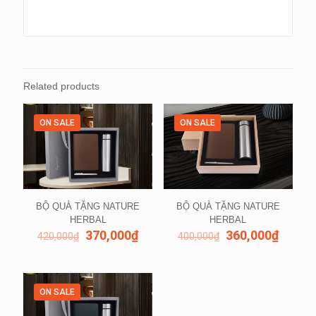
Related products
ON SALE
ON SALE
BỘ QUÀ TẶNG NATURE
BỘ QUÀ TẶNG NATURE
HERBAL
HERBAL
370,000
₫
360,000
₫
420,000
₫
400,000
₫
ON SALE