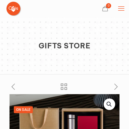
0
GIFTS STORE
ON SALE