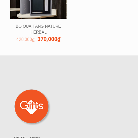
BỘ QUÀ TẶNG NATURE
HERBAL
370,000
₫
420,000
₫