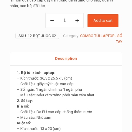
là món quà cao cấp đầy trân trọng dành tặng cho sếp, doanh
nhân, bạn bè, đối tác,…
BỘ
Add to cart
QUÀ
TẶNG
FOREST
SKU:
12-BQT-JUOC-02
Category:
COMBO TÚI LAPTOP - SỔ
JUNE
TAY
quantity
Description
1. Bộ túi xách laptop:
– Kích thước: 36,5 x 26,5 x 5 (cm)
– Chất liệu: giấy mỹ thuật cao cấp
– Số ngăn: 1 ngăn chính và 1 ngăn phụ
– Màu sắc: Màu xám trắng phối màu xám nhạt
2. Sổ tay:
Bìa sổ:
– Chất liệu: Da PU cao cấp chống thấm nước.
– Màu sắc: Nhũ xám
Ruột sổ:
– Kích thước: 13 x 20 (cm)