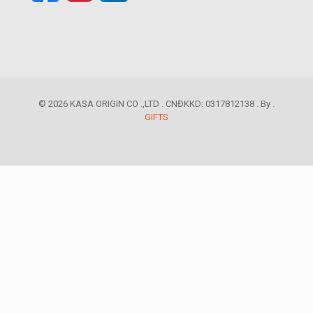
© 2026 KASA ORIGIN CO .,LTD . CNĐKKD: 0317812138 . By .
GIFTS