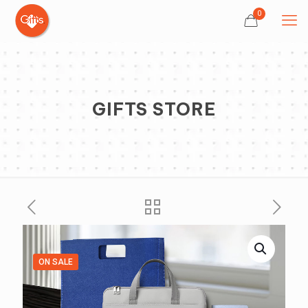
0
GIFTS STORE
ON SALE