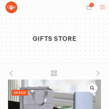
0
GIFTS STORE
ON SALE