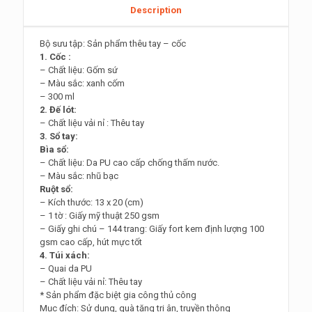
Description
Bộ sưu tập: Sản phẩm thêu tay – cốc
1. Cốc :
– Chất liệu: Gốm sứ
– Màu sắc: xanh cốm
– 300 ml
2. Đế lót:
– Chất liệu vải nỉ : Thêu tay
3. Sổ tay:
Bìa sổ:
– Chất liệu: Da PU cao cấp chống thấm nước.
– Màu sắc: nhũ bạc
Ruột sổ:
– Kích thước: 13 x 20 (cm)
– 1 tờ : Giấy mỹ thuật 250 gsm
– Giấy ghi chú – 144 trang: Giấy fort kem định lượng 100
gsm cao cấp, hút mực tốt
4. Túi xách:
– Quai da PU
– Chất liệu vải nỉ: Thêu tay
* Sản phẩm đặc biệt gia công thủ công
Mục đích: Sử dụng, quà tặng tri ân, truyền thông