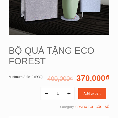
BỘ QUÀ TẶNG ECO
FOREST
370,000
₫
Minimum Sale: 2 (PCS)
400,000
₫
BỘ
Add to cart
QUÀ
TẶNG
ECO
Category:
COMBO TÚI - CỐC - SỔ
FOREST
quantity