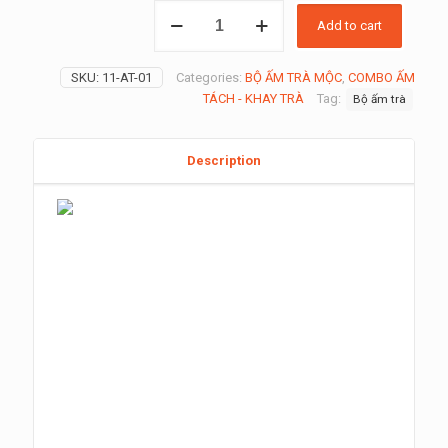
BỘ
Add to cart
ẤM
TRÀ
MỘC
SKU:
11-AT-01
Categories:
BỘ ẤM TRÀ MỘC
,
COMBO ẤM
quantity
TÁCH - KHAY TRÀ
Tag:
Bộ ấm trà
Description