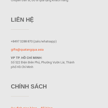
Chuyên bán sỉ, bỏ sỉ quà tặng khách hàng.
LIÊN HỆ
+8497 3288 870
(zalo/whatsapp)
gifts@quatangqua.asia
VP TP. HỒ CHÍ MINH:
Số 522 Điện Biên Phủ, Phường Vườn Lài, Thành
phố Hồ Chí Minh
CHÍNH SÁCH