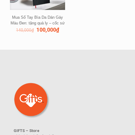
Mua Sổ Tay Bìa Da Dán Gáy
Màu Đen: tặng quà ly – cốc sứ
100,000
₫
140,000
₫
GIFTS – Store