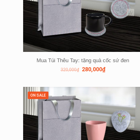
Mua Túi Thêu Tay: tặng quà cốc sứ đen
280,000
₫
320,000
₫
ON SALE