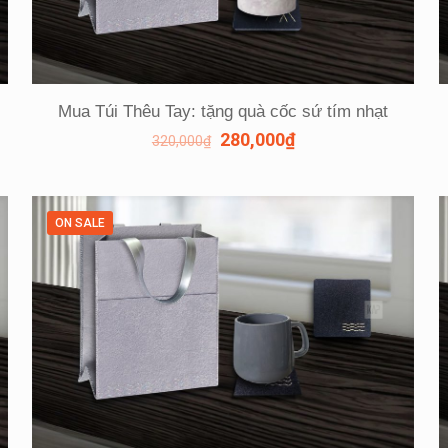
Mua Túi Thêu Tay: tặng quà cốc sứ tím nhạt
280,000
₫
320,000
₫
ON SALE