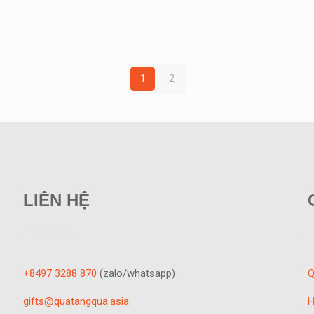
1
2
LIÊN HỆ
+8497 3288 870
(zalo/whatsapp)
Q
gifts@quatangqua.asia
H