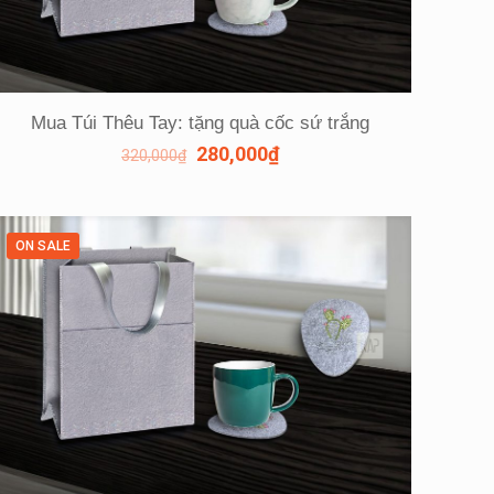
Mua Túi Thêu Tay: tặng quà cốc sứ trắng
280,000
₫
320,000
₫
ON SALE