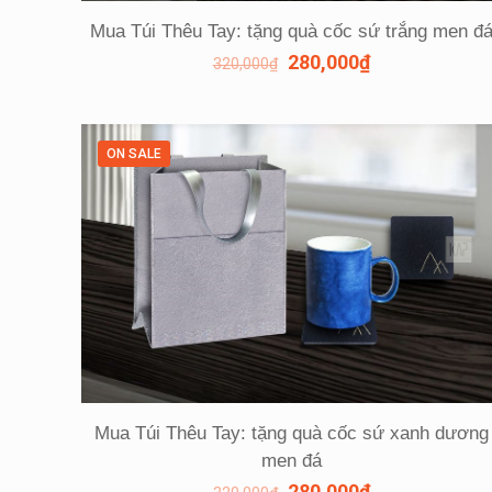
Mua Túi Thêu Tay: tặng quà cốc sứ trắng men đ
280,000
₫
320,000
₫
ON SALE
Mua Túi Thêu Tay: tặng quà cốc sứ xanh dương
men đá
280,000
₫