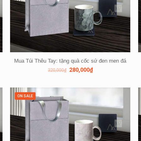
Mua Túi Thêu Tay: tặng quà cốc sứ đen men đá
280,000
₫
320,000
₫
ON SALE