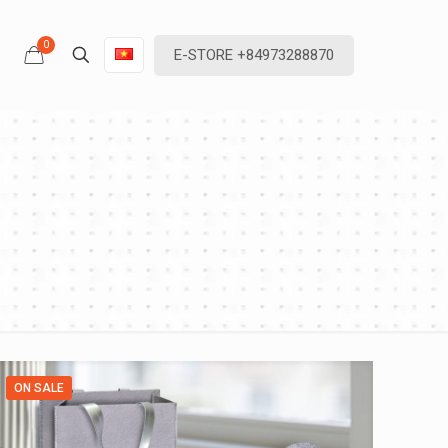
0
E-STORE +84973288870
ON SALE