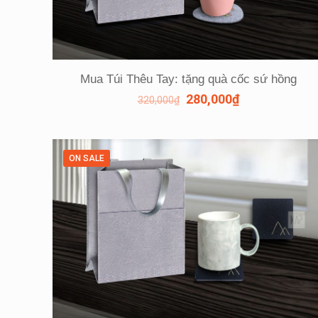
Mua Túi Thêu Tay: tặng quà cốc sứ hồng
280,000
₫
320,000
₫
ON SALE