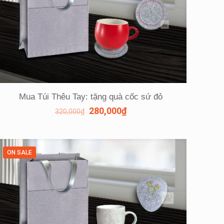
Mua Túi Thêu Tay: tặng quà cốc sứ đỏ
280,000
₫
320,000
₫
ON SALE