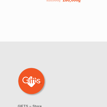
320,000
₫
GIFTS – Store