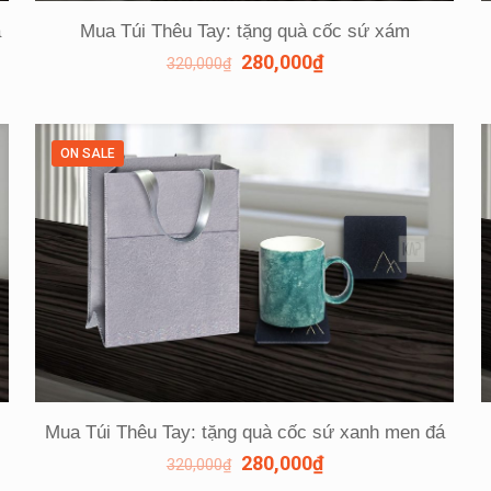
á
Mua Túi Thêu Tay: tặng quà cốc sứ xám
280,000
₫
320,000
₫
ON SALE
Mua Túi Thêu Tay: tặng quà cốc sứ xanh men đá
280,000
₫
320,000
₫